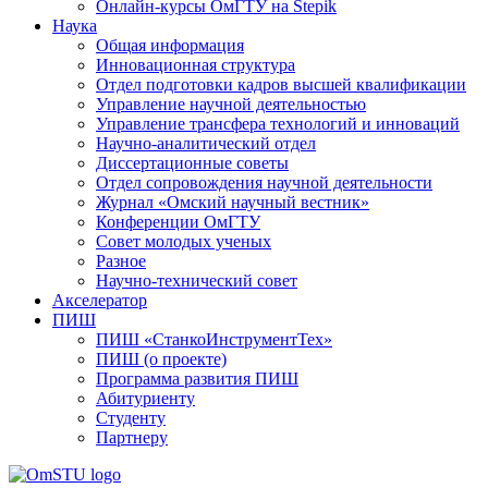
Онлайн-курсы ОмГТУ на Stepik
Наука
Общая информация
Инновационная структура
Отдел подготовки кадров высшей квалификации
Управление научной деятельностью
Управление трансфера технологий и инноваций
Научно-аналитический отдел
Диссертационные советы
Отдел сопровождения научной деятельности
Журнал «Омский научный вестник»
Конференции ОмГТУ
Совет молодых ученых
Разное
Научно-технический совет
Акселератор
ПИШ
ПИШ «СтанкоИнструментТех»
ПИШ (о проекте)
Программа развития ПИШ
Абитуриенту
Студенту
Партнеру