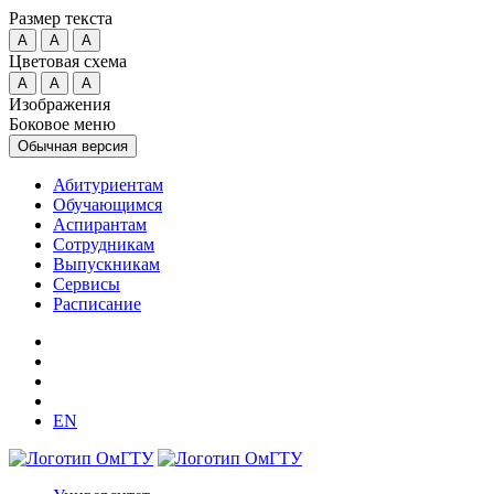
Размер текста
A
A
A
Цветовая схема
A
A
A
Изображения
Боковое меню
Обычная версия
Абитуриентам
Обучающимся
Аспирантам
Сотрудникам
Выпускникам
Сервисы
Расписание
EN