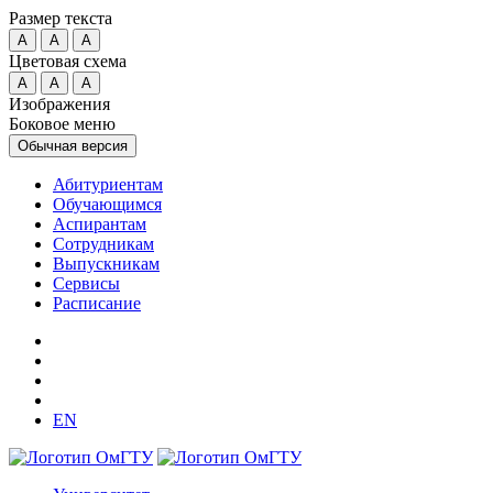
Размер текста
A
A
A
Цветовая схема
A
A
A
Изображения
Боковое меню
Обычная версия
Абитуриентам
Обучающимся
Аспирантам
Сотрудникам
Выпускникам
Сервисы
Расписание
EN