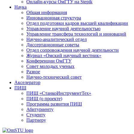
Онлайн-курсы ОмГТУ на Stepik
Наука
Общая информация
Инновационная структура
Отдел подготовки кадров высшей квалификации
Управление научной деятельностью
Управление трансфера технологий и инноваций
Научно-аналитический отдел
Диссертационные советы
Отдел сопровождения научной деятельности
Журнал «Омский научный вестник»
Конференции ОмГТУ
Совет молодых ученых
Разное
Научно-технический совет
Акселератор
ПИШ
ПИШ «СтанкоИнструментТех»
ПИШ (о проекте)
Программа развития ПИШ
Абитуриенту
Студенту
Партнеру