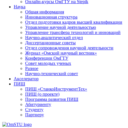
Онлайн-курсы ОмГТУ на Stepik
Наука
Общая информация
Инновационная структура
Отдел подготовки кадров высшей квалификации
Управление научной деятельностью
Управление трансфера технологий и инноваций
Научно-аналитический отдел
Диссертационные советы
Отдел сопровождения научной деятельности
Журнал «Омский научный вестник»
Конференции ОмГТУ
Совет молодых ученых
Разное
Научно-технический совет
Акселератор
ПИШ
ПИШ «СтанкоИнструментТех»
ПИШ (о проекте)
Программа развития ПИШ
Абитуриенту
Студенту
Партнеру