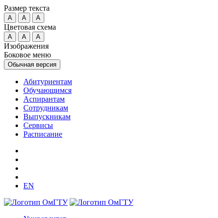
Размер текста
A
A
A
Цветовая схема
A
A
A
Изображения
Боковое меню
Обычная версия
Абитуриентам
Обучающимся
Аспирантам
Сотрудникам
Выпускникам
Сервисы
Расписание
EN