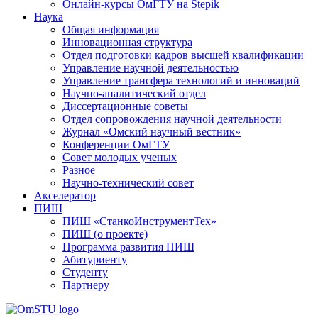
Онлайн-курсы ОмГТУ на Stepik
Наука
Общая информация
Инновационная структура
Отдел подготовки кадров высшей квалификации
Управление научной деятельностью
Управление трансфера технологий и инноваций
Научно-аналитический отдел
Диссертационные советы
Отдел сопровождения научной деятельности
Журнал «Омский научный вестник»
Конференции ОмГТУ
Совет молодых ученых
Разное
Научно-технический совет
Акселератор
ПИШ
ПИШ «СтанкоИнструментТех»
ПИШ (о проекте)
Программа развития ПИШ
Абитуриенту
Студенту
Партнеру