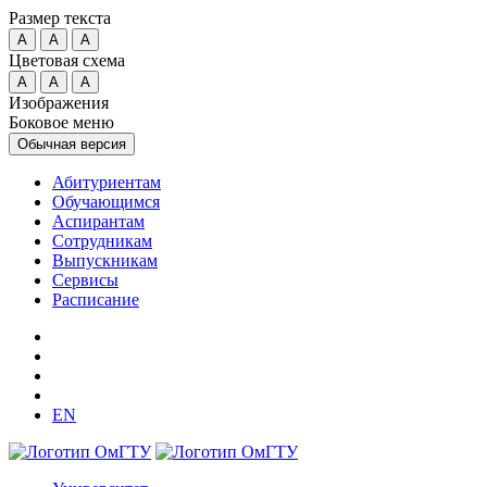
Размер текста
A
A
A
Цветовая схема
A
A
A
Изображения
Боковое меню
Обычная версия
Абитуриентам
Обучающимся
Аспирантам
Сотрудникам
Выпускникам
Сервисы
Расписание
EN