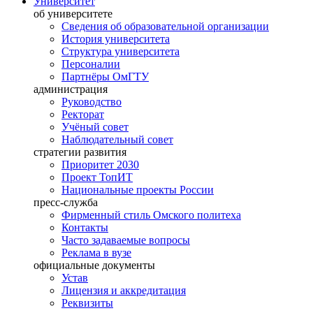
Университет
об университете
Сведения об образовательной организации
История университета
Структура университета
Персоналии
Партнёры ОмГТУ
администрация
Руководство
Ректорат
Учёный совет
Наблюдательный совет
стратегии развития
Приоритет 2030
Проект ТопИТ
Национальные проекты России
пресс-служба
Фирменный стиль Омского политеха
Контакты
Часто задаваемые вопросы
Реклама в вузе
официальные документы
Устав
Лицензия и аккредитация
Реквизиты