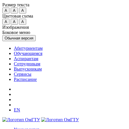
Размер текста
A
A
A
Цветовая схема
A
A
A
Изображения
Боковое меню
Обычная версия
Абитуриентам
Обучающимся
Аспирантам
Сотрудникам
Выпускникам
Сервисы
Расписание
EN