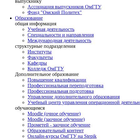
выпускнику
Ассоциация выпускников ОмГТУ
Фонд "Омский Политех"
Образование
общая информация
Учебная деятельность
Специальности и направления
Международная деятельность
структурные подразделения
Институты
Факультеты
Кафедры
Колледж ОмГТУ
Дополнительное образование
Повышение квалификации
Профессиональная переподготовка
Профессиональная подготовка
Управление дополнительного образования
Учебный центр управления операционной деятель
обучающимся
Moodle (очное обучение)
Moodle (заочное обучение)
Прометей - заочное обучение
Образовательный контент
Онлайн-курсы ОмГТУ на Stepik