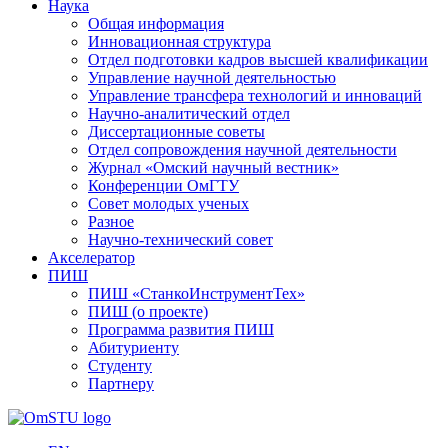
Наука
Общая информация
Инновационная структура
Отдел подготовки кадров высшей квалификации
Управление научной деятельностью
Управление трансфера технологий и инноваций
Научно-аналитический отдел
Диссертационные советы
Отдел сопровождения научной деятельности
Журнал «Омский научный вестник»
Конференции ОмГТУ
Совет молодых ученых
Разное
Научно-технический совет
Акселератор
ПИШ
ПИШ «СтанкоИнструментТех»
ПИШ (о проекте)
Программа развития ПИШ
Абитуриенту
Студенту
Партнеру