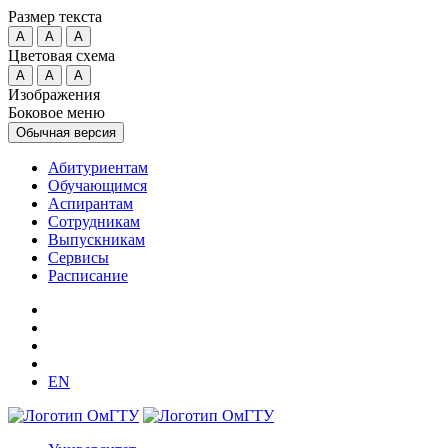
Размер текста
A
A
A
Цветовая схема
A
A
A
Изображения
Боковое меню
Обычная версия
Абитуриентам
Обучающимся
Аспирантам
Сотрудникам
Выпускникам
Сервисы
Расписание
EN