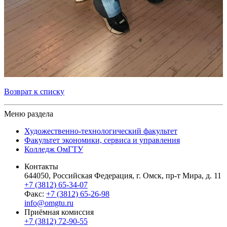
Возврат к списку
Меню раздела
Художественно-технологический факультет
Факультет экономики, сервиса и управления
Колледж ОмГТУ
Контакты
644050, Российская Федерация, г. Омск, пр-т Мира, д. 11
+7 (3812) 65-34-07
Факс:
+7 (3812) 65-26-98
info@omgtu.ru
Приёмная комиссия
+7 (3812) 72-90-55