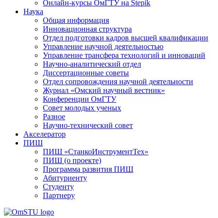
Онлайн-курсы ОмГТУ на Stepik
Наука
Общая информация
Инновационная структура
Отдел подготовки кадров высшей квалификации
Управление научной деятельностью
Управление трансфера технологий и инноваций
Научно-аналитический отдел
Диссертационные советы
Отдел сопровождения научной деятельности
Журнал «Омский научный вестник»
Конференции ОмГТУ
Совет молодых ученых
Разное
Научно-технический совет
Акселератор
ПИШ
ПИШ «СтанкоИнструментТех»
ПИШ (о проекте)
Программа развития ПИШ
Абитуриенту
Студенту
Партнеру