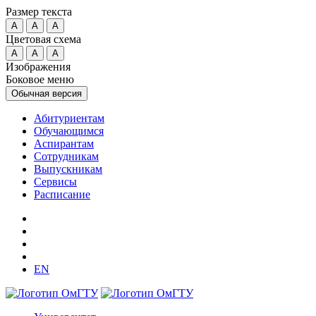
Размер текста
A
A
A
Цветовая схема
A
A
A
Изображения
Боковое меню
Обычная версия
Абитуриентам
Обучающимся
Аспирантам
Сотрудникам
Выпускникам
Сервисы
Расписание
EN