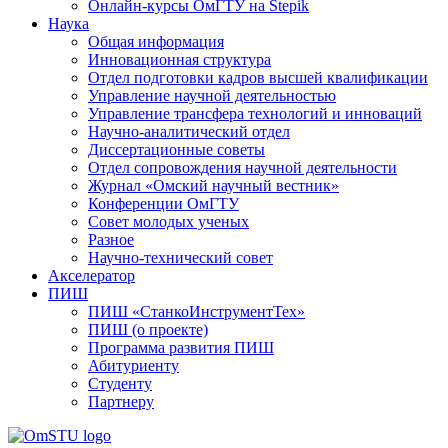
Онлайн-курсы ОмГТУ на Stepik
Наука
Общая информация
Инновационная структура
Отдел подготовки кадров высшей квалификации
Управление научной деятельностью
Управление трансфера технологий и инноваций
Научно-аналитический отдел
Диссертационные советы
Отдел сопровождения научной деятельности
Журнал «Омский научный вестник»
Конференции ОмГТУ
Совет молодых ученых
Разное
Научно-технический совет
Акселератор
ПИШ
ПИШ «СтанкоИнструментТех»
ПИШ (о проекте)
Программа развития ПИШ
Абитуриенту
Студенту
Партнеру