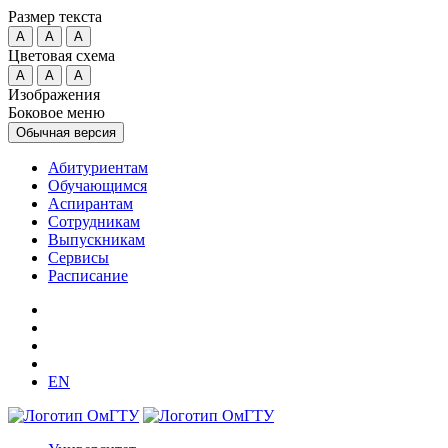
Размер текста
A
A
A
Цветовая схема
A
A
A
Изображения
Боковое меню
Обычная версия
Абитуриентам
Обучающимся
Аспирантам
Сотрудникам
Выпускникам
Сервисы
Расписание
EN