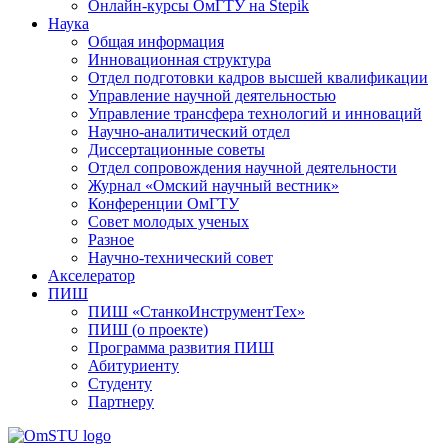
Онлайн-курсы ОмГТУ на Stepik
Наука
Общая информация
Инновационная структура
Отдел подготовки кадров высшей квалификации
Управление научной деятельностью
Управление трансфера технологий и инноваций
Научно-аналитический отдел
Диссертационные советы
Отдел сопровождения научной деятельности
Журнал «Омский научный вестник»
Конференции ОмГТУ
Совет молодых ученых
Разное
Научно-технический совет
Акселератор
ПИШ
ПИШ «СтанкоИнструментТех»
ПИШ (о проекте)
Программа развития ПИШ
Абитуриенту
Студенту
Партнеру