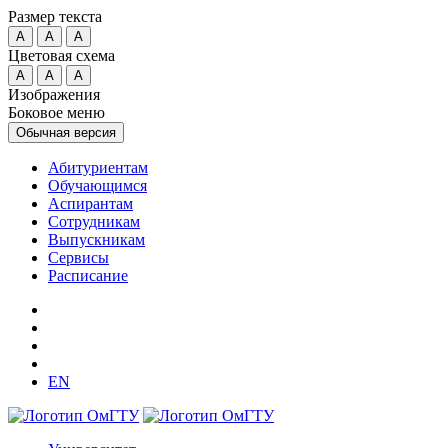
Размер текста
A
A
A
Цветовая схема
A
A
A
Изображения
Боковое меню
Обычная версия
Абитуриентам
Обучающимся
Аспирантам
Сотрудникам
Выпускникам
Сервисы
Расписание
EN