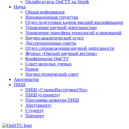
Онлайн-курсы ОмГТУ на Stepik
Наука
Общая информация
Инновационная структура
Отдел подготовки кадров высшей квалификации
Управление научной деятельностью
Управление трансфера технологий и инноваций
Научно-аналитический отдел
Диссертационные советы
Отдел сопровождения научной деятельности
Журнал «Омский научный вестник»
Конференции ОмГТУ
Совет молодых ученых
Разное
Научно-технический совет
Акселератор
ПИШ
ПИШ «СтанкоИнструментТех»
ПИШ (о проекте)
Программа развития ПИШ
Абитуриенту
Студенту
Партнеру