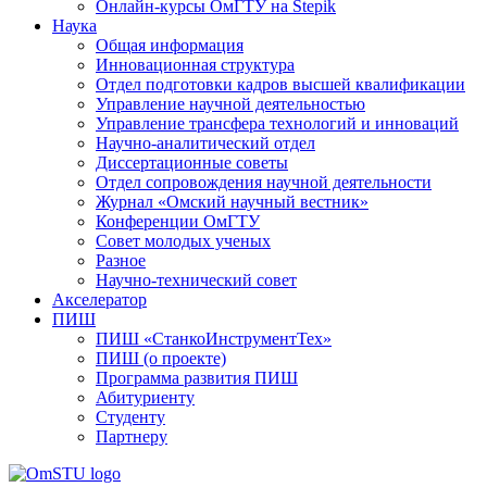
Онлайн-курсы ОмГТУ на Stepik
Наука
Общая информация
Инновационная структура
Отдел подготовки кадров высшей квалификации
Управление научной деятельностью
Управление трансфера технологий и инноваций
Научно-аналитический отдел
Диссертационные советы
Отдел сопровождения научной деятельности
Журнал «Омский научный вестник»
Конференции ОмГТУ
Совет молодых ученых
Разное
Научно-технический совет
Акселератор
ПИШ
ПИШ «СтанкоИнструментТех»
ПИШ (о проекте)
Программа развития ПИШ
Абитуриенту
Студенту
Партнеру