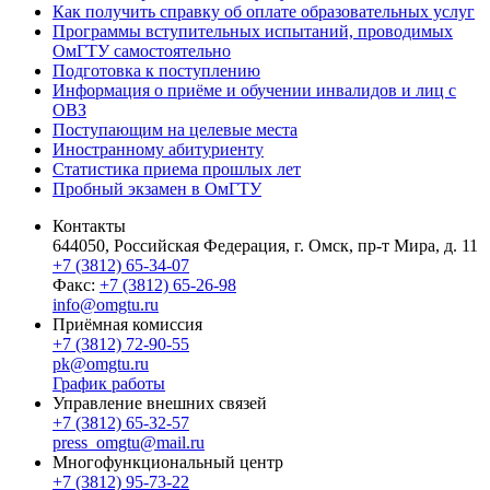
Как получить справку об оплате образовательных услуг
Программы вступительных испытаний, проводимых
ОмГТУ самостоятельно
Подготовка к поступлению
Информация о приёме и обучении инвалидов и лиц с
ОВЗ
Поступающим на целевые места
Иностранному абитуриенту
Статистика приема прошлых лет
Пробный экзамен в ОмГТУ
Контакты
644050, Российская Федерация, г. Омск, пр-т Мира, д. 11
+7 (3812) 65-34-07
Факс:
+7 (3812) 65-26-98
info@omgtu.ru
Приёмная комиссия
+7 (3812) 72-90-55
pk@omgtu.ru
График работы
Управление внешних связей
+7 (3812) 65-32-57
press_omgtu@mail.ru
Многофункциональный центр
+7 (3812) 95-73-22