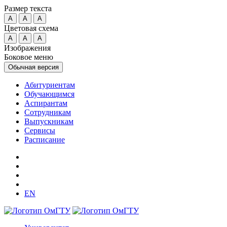
Размер текста
A
A
A
Цветовая схема
A
A
A
Изображения
Боковое меню
Обычная версия
Абитуриентам
Обучающимся
Аспирантам
Сотрудникам
Выпускникам
Сервисы
Расписание
EN