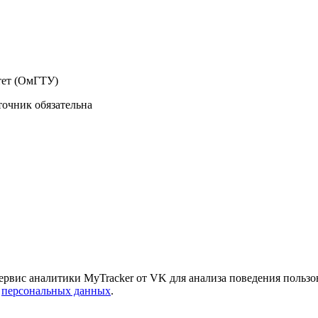
тет (ОмГТУ)
точник обязательна
сервис аналитики MyTracker от VK для анализа поведения пользо
й
персональных данных
.