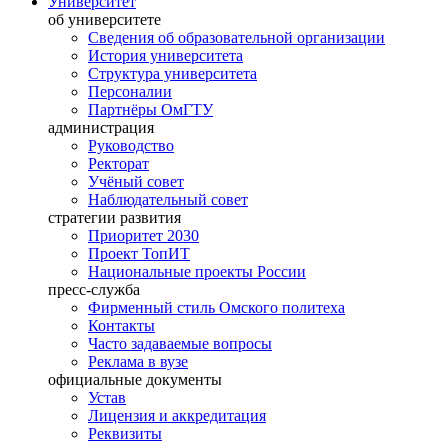
Университет
об университете
Сведения об образовательной организации
История университета
Структура университета
Персоналии
Партнёры ОмГТУ
администрация
Руководство
Ректорат
Учёный совет
Наблюдательный совет
стратегии развития
Приоритет 2030
Проект ТопИТ
Национальные проекты России
пресс-служба
Фирменный стиль Омского политеха
Контакты
Часто задаваемые вопросы
Реклама в вузе
официальные документы
Устав
Лицензия и аккредитация
Реквизиты