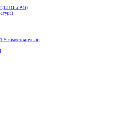
У (СПО и ВО)
ратура)
ТУ самостоятельно
З