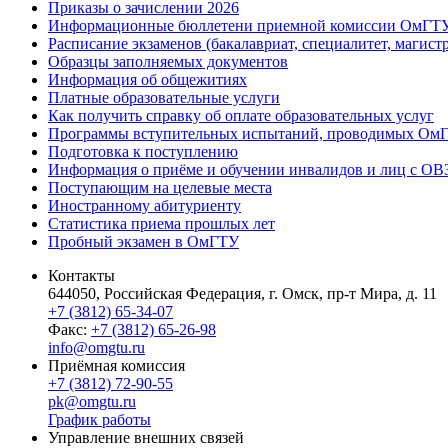
Приказы о зачислении 2026
Информационные бюллетени приемной комиссии ОмГТ
Расписание экзаменов (бакалавриат, специалитет, магист
Образцы заполняемых документов
Информация об общежитиях
Платные образовательные услуги
Как получить справку об оплате образовательных услуг
Программы вступительных испытаний, проводимых ОмГ
Подготовка к поступлению
Информация о приёме и обучении инвалидов и лиц с ОВ
Поступающим на целевые места
Иностранному абитуриенту
Статистика приема прошлых лет
Пробный экзамен в ОмГТУ
Контакты
644050, Российская Федерация, г. Омск, пр-т Мира, д. 11
+7 (3812) 65-34-07
Факс:
+7 (3812) 65-26-98
info@omgtu.ru
Приёмная комиссия
+7 (3812) 72-90-55
pk@omgtu.ru
График работы
Управление внешних связей