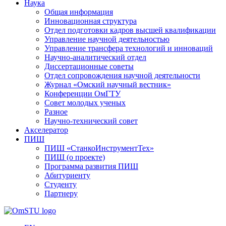
Наука
Общая информация
Инновационная структура
Отдел подготовки кадров высшей квалификации
Управление научной деятельностью
Управление трансфера технологий и инноваций
Научно-аналитический отдел
Диссертационные советы
Отдел сопровождения научной деятельности
Журнал «Омский научный вестник»
Конференции ОмГТУ
Совет молодых ученых
Разное
Научно-технический совет
Акселератор
ПИШ
ПИШ «СтанкоИнструментТех»
ПИШ (о проекте)
Программа развития ПИШ
Абитуриенту
Студенту
Партнеру