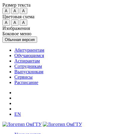
Размер текста
A
A
A
Цветовая схема
A
A
A
Изображения
Боковое меню
Обычная версия
Абитуриентам
Обучающимся
Аспирантам
Сотрудникам
Выпускникам
Сервисы
Расписание
EN