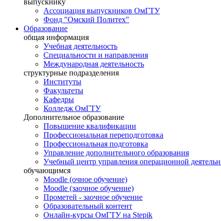
выпускнику
Ассоциация выпускников ОмГТУ
Фонд "Омский Политех"
Образование
общая информация
Учебная деятельность
Специальности и направления
Международная деятельность
структурные подразделения
Институты
Факультеты
Кафедры
Колледж ОмГТУ
Дополнительное образование
Повышение квалификации
Профессиональная переподготовка
Профессиональная подготовка
Управление дополнительного образования
Учебный центр управления операционной деятель
обучающимся
Moodle (очное обучение)
Moodle (заочное обучение)
Прометей - заочное обучение
Образовательный контент
Онлайн-курсы ОмГТУ на Stepik