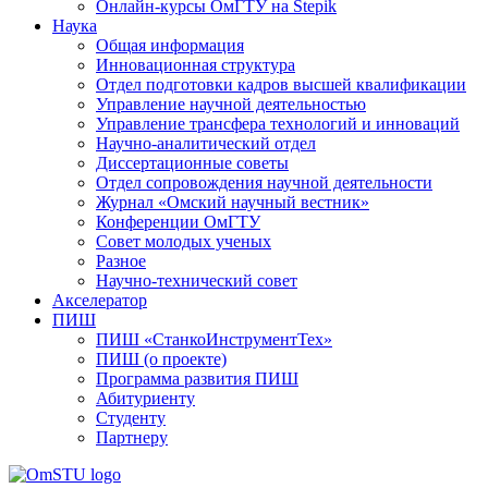
Онлайн-курсы ОмГТУ на Stepik
Наука
Общая информация
Инновационная структура
Отдел подготовки кадров высшей квалификации
Управление научной деятельностью
Управление трансфера технологий и инноваций
Научно-аналитический отдел
Диссертационные советы
Отдел сопровождения научной деятельности
Журнал «Омский научный вестник»
Конференции ОмГТУ
Совет молодых ученых
Разное
Научно-технический совет
Акселератор
ПИШ
ПИШ «СтанкоИнструментТех»
ПИШ (о проекте)
Программа развития ПИШ
Абитуриенту
Студенту
Партнеру