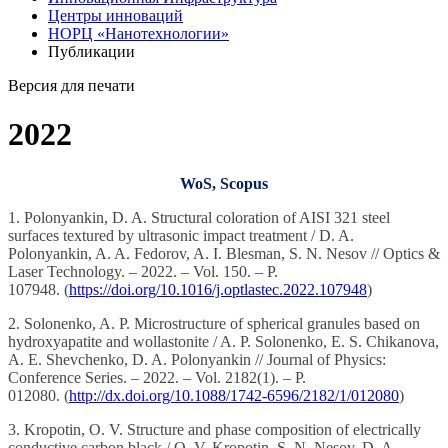
Центры инноваций
НОРЦ «Нанотехнологии»
Публикации
Версия для печати
2022
WoS, Scopus
1. Polonyankin, D. A. Structural coloration of AISI 321 steel
surfaces textured by ultrasonic impact treatment / D. A.
Polonyankin, A. A. Fedorov, A. I. Blesman, S. N. Nesov // Optics &
Laser Technology. – 2022. – Vol. 150. – P.
107948. (
https://doi.org/10.1016/j.optlastec.2022.107948
)
2. Solonenko, A. P. Microstructure of spherical granules based on
hydroxyapatite and wollastonite / A. P. Solonenko, E. S. Chikanova,
A. E. Shevchenko, D. A. Polonyankin // Journal of Physics:
Conference Series. – 2022. – Vol. 2182(1). – P.
012080. (
http://dx.doi.org/10.1088/1742-6596/2182/1/012080
)
3. Kropotin, O. V. Structure and phase composition of electrically
conductive carbon black / O. V. Kropotin, S. N. Nesov, D. A.