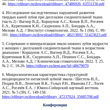
46.
https://elibrary.ru/download/elibrary_47486926_63551156.pdf
4. Исследование наследственных нарушений развития
твердых каней зубов при дисплазии соединительной ткани
(часть 2) / Вагнер В.Д., Коршунов А.С., Конев В.П., Рогачев
Е.А., Курятников К.Н., Скурихина А.П., Бондарь А.А.,
Мелоян А.Д. // Институт стоматологии. 2022. № 1 (94). С. 99-
101.
https://elibrary.ru/download/elibrary_48213692_51423623.pdf
5. Созревание и минерализация эмали нижних зубов мудрости
у женщин с дисплазией соединительной ткани в возрастном
диапазоне / Коршунов А.С., Вагнер В.Д., Рогачев Е.А.,
Курятников К.Н., Скурихина А.П., Пешнин С.С., Бондарь
А.А., Мелоян А.Д. // Клиническая стоматология. 2022. Т. 25.
№ 2. С. 18-26.
https://elibrary.ru/item.asp?id=48679070
6. Микроскопическая характеристика структурной
неоднородности интактной зубной эмали / Шестель И.Л.,
Педдер В.В., Леонтьев В.К., Голых Р.Н., Иванова Г.Г., Лосев
А.С., Рогачёв Е.А. // Южно-Сибирский научный вестник.
2021. № 5 (39). С. 149-158.
https://elibrary.ru/download/elibrary_47237024_35685708.pdf
Конференции