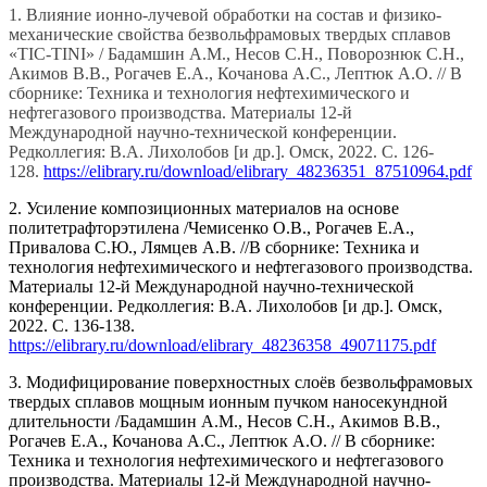
1. Влияние ионно-лучевой обработки на состав и физико-
механические свойства безвольфрамовых твердых сплавов
«TIC-TINI» / Бадамшин А.М., Несов С.Н., Поворознюк С.Н.,
Акимов В.В., Рогачев Е.А., Кочанова А.С., Лептюк А.О. // В
сборнике: Техника и технология нефтехимического и
нефтегазового производства. Материалы 12-й
Международной научно-технической конференции.
Редколлегия: В.А. Лихолобов [и др.]. Омск, 2022. С. 126-
128.
https://elibrary.ru/download/elibrary_48236351_87510964.pdf
2. Усиление композиционных материалов на основе
политетрафторэтилена /Чемисенко О.В., Рогачев Е.А.,
Привалова С.Ю., Лямцев А.В. //В сборнике: Техника и
технология нефтехимического и нефтегазового производства.
Материалы 12-й Международной научно-технической
конференции. Редколлегия: В.А. Лихолобов [и др.]. Омск,
2022. С. 136-138.
https://elibrary.ru/download/elibrary_48236358_49071175.pdf
3. Модифицирование поверхностных слоёв безвольфрамовых
твердых сплавов мощным ионным пучком наносекундной
длительности /Бадамшин А.М., Несов С.Н., Акимов В.В.,
Рогачев Е.А., Кочанова А.С., Лептюк А.О. // В сборнике:
Техника и технология нефтехимического и нефтегазового
производства. Материалы 12-й Международной научно-