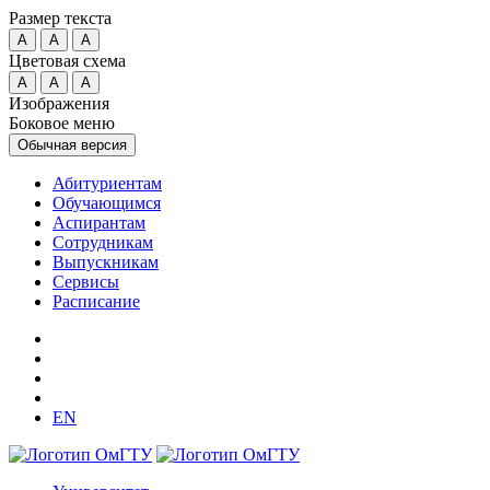
Размер текста
A
A
A
Цветовая схема
A
A
A
Изображения
Боковое меню
Обычная версия
Абитуриентам
Обучающимся
Аспирантам
Сотрудникам
Выпускникам
Сервисы
Расписание
EN