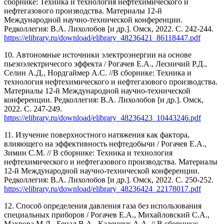
сборнике: Техника и технология нефтехимического и
нефтегазового производства. Материалы 12-й
Международной научно-технической конференции.
Редколлегия: В.А. Лихолобов [и др.]. Омск, 2022. С. 242-244.
https://elibrary.ru/download/elibrary_48236421_86118447.pdf
10. Автономные источники электроэнергии на основе
пьезоэлектричесого эффекта / Рогачев Е.А., Лесничий Р.Д.,
Селин А.Д., Нордгаймер А.С. //В сборнике: Техника и
технология нефтехимического и нефтегазового производства.
Материалы 12-й Международной научно-технической
конференции. Редколлегия: В.А. Лихолобов [и др.]. Омск,
2022. С. 247-249.
https://elibrary.ru/download/elibrary_48236423_10443246.pdf
11. Изучение поверхностного натяжения как фактора,
влияющего на эффективность нефтедобычи / Рогачев Е.А.,
Зимин С.М. // В сборнике: Техника и технология
нефтехимического и нефтегазового производства. Материалы
12-й Международной научно-технической конференции.
Редколлегия: В.А. Лихолобов [и др.]. Омск, 2022. С. 250-252.
https://elibrary.ru/download/elibrary_48236424_22178017.pdf
12. Способ определения давления газа без использования
специальных приборов / Рогачев Е.А., Михайловский С.А.,
Махрова М.Д., Бецал В.А., Каленчук А.А. // В сборнике: