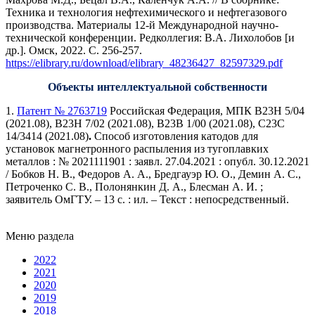
Техника и технология нефтехимического и нефтегазового
производства. Материалы 12-й Международной научно-
технической конференции. Редколлегия: В.А. Лихолобов [и
др.]. Омск, 2022. С. 256-257.
https://elibrary.ru/download/elibrary_48236427_82597329.pdf
Объекты интеллектуальной собственности
1.
Патент № 2763719
Российская Федерация, МПК
B23H 5/04
(2021.08), B23H 7/02 (2021.08), B23B 1/00 (2021.08), C23C
14/3414 (2021.08)
.
Способ изготовления катодов для
установок магнетронного распыления из тугоплавких
металлов : № 2021111901 : заявл. 27.04.2021 : опубл. 30.12.2021
/ Бобков Н. В., Федоров А. А., Бредгауэр Ю. О., Демин А. С.,
Петроченко С. В., Полонянкин Д. А., Блесман А. И. ;
заявитель ОмГТУ. – 13 с. : ил. – Текст : непосредственный.
Меню раздела
2022
2021
2020
2019
2018