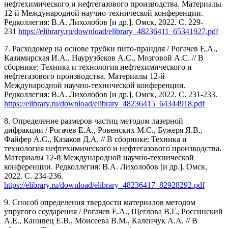
нефтехимического и нефтегазового производства. Материалы
12-й Международной научно-технической конференции.
Редколлегия: В.А. Лихолобов [и др.]. Омск, 2022. С. 229-
231
https://elibrary.ru/download/elibrary_48236411_65341927.pdf
7. Расходомер на основе трубки пито-прандля / Рогачев Е.А.,
Казимирская И.А., Наурузбеков А.С., Мозговой А.С. // В
сборнике: Техника и технология нефтехимического и
нефтегазового производства. Материалы 12-й
Международной научно-технической конференции.
Редколлегия: В.А. Лихолобов [и др.]. Омск, 2022. С. 231-233.
https://elibrary.ru/download/elibrary_48236415_64344918.pdf
8. Определение размеров частиц методом лазерной
дифракции / Рогачев Е.А., Ровенских М.С., Бужеря Я.В.,
Файфер А.С., Казаков Д.А. // В сборнике: Техника и
технология нефтехимического и нефтегазового производства.
Материалы 12-й Международной научно-технической
конференции. Редколлегия: В.А. Лихолобов [и др.]. Омск,
2022. С. 234-236.
https://elibrary.ru/download/elibrary_48236417_82928292.pdf
9. Способ определения твердости материалов методом
упругого соударения / Рогачев Е.А., Щеглова В.Г., Россинский
А.Е., Канивец Е.В., Моисеева В.М., Каленчук А.А. // В