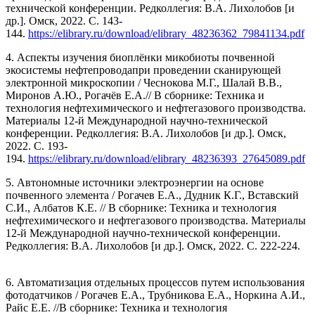
технической конференции. Редколлегия: В.А. Лихолобов [и
др.]. Омск, 2022. С. 143-
144.
https://elibrary.ru/download/elibrary_48236362_79841134.pdf
4. Аспекты изучения биоплёнки микобиоты почвенной
экосистемы нефтепроводапри проведении сканирующей
электронной микроскопии / Чеснокова М.Г., Шалай В.В.,
Миронов А.Ю., Рогачёв Е.А.// В сборнике: Техника и
технология нефтехимического и нефтегазового производства.
Материалы 12-й Международной научно-технической
конференции. Редколлегия: В.А. Лихолобов [и др.]. Омск,
2022. С. 193-
194.
https://elibrary.ru/download/elibrary_48236393_27645089.pdf
5. Автономные источники электроэнергии на основе
почвенного элемента / Рогачев Е.А., Дудник К.Г., Вставский
С.И., Албатов К.Е. // В сборнике: Техника и технология
нефтехимического и нефтегазового производства. Материалы
12-й Международной научно-технической конференции.
Редколлегия: В.А. Лихолобов [и др.]. Омск, 2022. С. 222-224.
6. Автоматизация отдельных процессов путем использования
фотодатчиков / Рогачев Е.А., Трубникова Е.А., Норкина А.И.,
Райс Е.Е. //В сборнике: Техника и технология