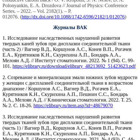
Polonyankin, E. A. Drozdova // Journal of Physics: Conference
Series. – 2022. – Vol. 2182(1). – P.
012076. (
http://dx.doi.org/10.1088/1742-6596/2182/1/012076
)
Журналы ВАК
1. Исследование наследственных нарушений развития
твердых каней зубов при дисплазии соединительной ткани
(часть 2) / Вагнер В.Д., Коршунов А.С., Конев В.П., Рогачев
Е.А., Курятников К.Н., Скурихина А.П., Бондарь А.А.,
Мелоян А.Д. // Институт стоматологии. 2022. № 1 (94). С. 99-
101.
https://elibrary.ru/download/elibrary_48213692_51423623.pdf
2. Созревание и минерализация эмали нижних зубов мудрости
у женщин с дисплазией соединительной ткани в возрастном
диапазоне / Коршунов А.С., Вагнер В.Д., Рогачев Е.А.,
Курятников К.Н., Скурихина А.П., Пешнин С.С., Бондарь
А.А., Мелоян А.Д. // Клиническая стоматология. 2022. Т. 25.
№ 2. С. 18-26.
https://elibrary.ru/item.asp?id=48679070
3. Исследование наследственных нарушений развития
твердых тканей зубов при дисплазии соединительной ткани
(часть 1) / Вагнер В.Д., Коршунов А.С., Конев В.П., Рогачев
Е.А., Курятников К.Н., Скурихина А.П., Бондарь А.А.,
Мелоян А.Д. // Институт стоматологии. 2021. № 4 (93). С. 44-