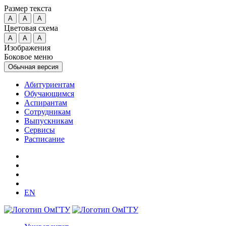
Размер текста
A
A
A
Цветовая схема
A
A
A
Изображения
Боковое меню
Обычная версия
Абитуриентам
Обучающимся
Аспирантам
Сотрудникам
Выпускникам
Сервисы
Расписание
EN