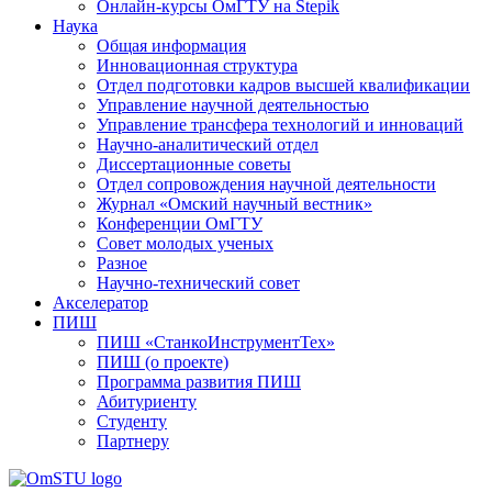
Онлайн-курсы ОмГТУ на Stepik
Наука
Общая информация
Инновационная структура
Отдел подготовки кадров высшей квалификации
Управление научной деятельностью
Управление трансфера технологий и инноваций
Научно-аналитический отдел
Диссертационные советы
Отдел сопровождения научной деятельности
Журнал «Омский научный вестник»
Конференции ОмГТУ
Совет молодых ученых
Разное
Научно-технический совет
Акселератор
ПИШ
ПИШ «СтанкоИнструментТех»
ПИШ (о проекте)
Программа развития ПИШ
Абитуриенту
Студенту
Партнеру