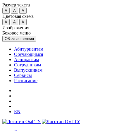
Размер текста
A
A
A
Цветовая схема
A
A
A
Изображения
Боковое меню
Обычная версия
Абитуриентам
Обучающимся
Аспирантам
Сотрудникам
Выпускникам
Сервисы
Расписание
EN