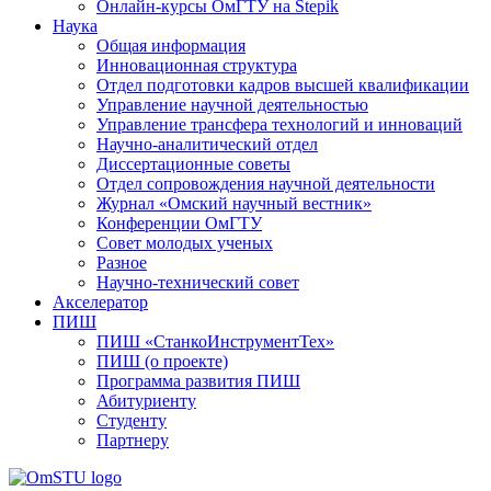
Онлайн-курсы ОмГТУ на Stepik
Наука
Общая информация
Инновационная структура
Отдел подготовки кадров высшей квалификации
Управление научной деятельностью
Управление трансфера технологий и инноваций
Научно-аналитический отдел
Диссертационные советы
Отдел сопровождения научной деятельности
Журнал «Омский научный вестник»
Конференции ОмГТУ
Совет молодых ученых
Разное
Научно-технический совет
Акселератор
ПИШ
ПИШ «СтанкоИнструментТех»
ПИШ (о проекте)
Программа развития ПИШ
Абитуриенту
Студенту
Партнеру