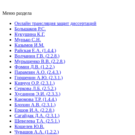
Меню раздела
Онлайн трансляция защит диссертаций
Большаков Р.С.
Кукушина К.Г.
Мунько С.Н.
Казымов И.М.
Райская Е.А. (1.4.4.)
Волчанин Г.В. (2.2.8.)
Мурыщенко В.В. (2.2.8.)
Фомин Д.В. (1.2.2.)
Парамзин А.О. (2.4.3.)
Горшенин А.Ю. (2.3.1.)
Кивчун О.Р. (2.3.1.)
Серкова Л.Б. (2.5.2.)
Хусаинов Э.И. (2.3.3.)
Каюмова Т.Р. (1.4.4.)
Блохин А.В. (2.3.1.)
Ершов И.А. (2.2.8.)
Сагайдак Д.А. (2.3.1.)
Шевелева Т.А. (2.5.1.)
Кошелев Ю.В.
Чувашов А.А. (1.2.2.)