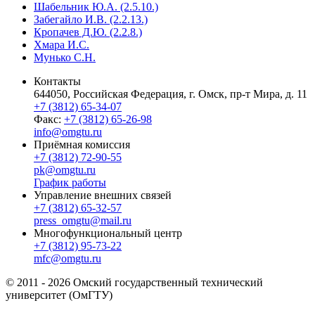
Шабельник Ю.А. (2.5.10.)
Забегайло И.В. (2.2.13.)
Кропачев Д.Ю. (2.2.8.)
Хмара И.С.
Мунько С.Н.
Контакты
644050, Российская Федерация, г. Омск, пр-т Мира, д. 11
+7 (3812) 65-34-07
Факс:
+7 (3812) 65-26-98
info@omgtu.ru
Приёмная комиссия
+7 (3812) 72-90-55
pk@omgtu.ru
График работы
Управление внешних связей
+7 (3812) 65-32-57
press_omgtu@mail.ru
Многофункциональный центр
+7 (3812) 95-73-22
mfc@omgtu.ru
© 2011 - 2026 Омский государственный технический
университет (ОмГТУ)