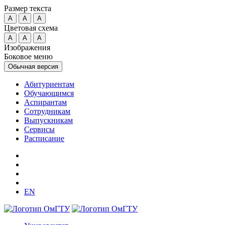
Размер текста
A
A
A
Цветовая схема
A
A
A
Изображения
Боковое меню
Обычная версия
Абитуриентам
Обучающимся
Аспирантам
Сотрудникам
Выпускникам
Сервисы
Расписание
EN