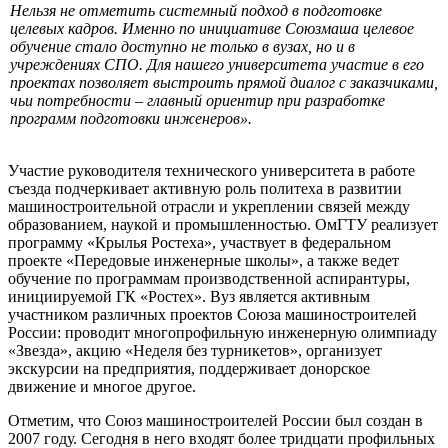
Нельзя не отметить системный подход в подготовке
целевых кадров. Именно по инициативе Союзмаша целевое
обучение стало доступно не только в вузах, но и в
учреждениях СПО. Для нашего университета участие в его
проектах позволяет выстроить прямой диалог с заказчиками,
чьи потребности – главный ориентир при разработке
программ подготовки инженеров».
Участие руководителя технического университета в работе
съезда подчеркивает активную роль политеха в развитии
машиностроительной отрасли и укреплении связей между
образованием, наукой и промышленностью. ОмГТУ реализует
программу «Крылья Ростеха», участвует в федеральном
проекте «Передовые инженерные школы», а также ведет
обучение по программам производственной аспирантуры,
инициируемой ГК «Ростех». Вуз является активным
участником различных проектов Союза машиностроителей
России: проводит многопрофильную инженерную олимпиаду
«Звезда», акцию «Неделя без турникетов», организует
экскурсии на предприятия, поддерживает донорское
движение и многое другое.
Отметим, что Союз машиностроителей России был создан в
2007 году. Сегодня в него входят более тридцати профильных