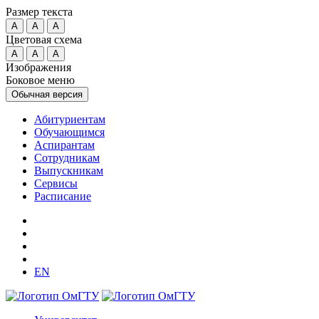
Размер текста
A
A
A
Цветовая схема
A
A
A
Изображения
Боковое меню
Обычная версия
Абитуриентам
Обучающимся
Аспирантам
Сотрудникам
Выпускникам
Сервисы
Расписание
EN