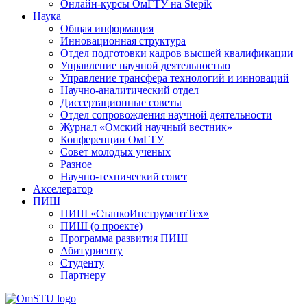
Онлайн-курсы ОмГТУ на Stepik
Наука
Общая информация
Инновационная структура
Отдел подготовки кадров высшей квалификации
Управление научной деятельностью
Управление трансфера технологий и инноваций
Научно-аналитический отдел
Диссертационные советы
Отдел сопровождения научной деятельности
Журнал «Омский научный вестник»
Конференции ОмГТУ
Совет молодых ученых
Разное
Научно-технический совет
Акселератор
ПИШ
ПИШ «СтанкоИнструментТех»
ПИШ (о проекте)
Программа развития ПИШ
Абитуриенту
Студенту
Партнеру