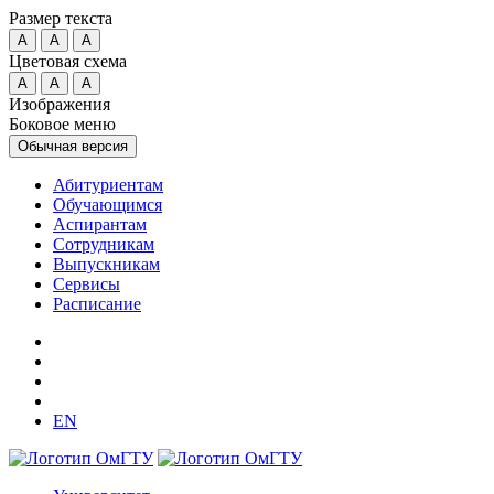
Размер текста
A
A
A
Цветовая схема
A
A
A
Изображения
Боковое меню
Обычная версия
Абитуриентам
Обучающимся
Аспирантам
Сотрудникам
Выпускникам
Сервисы
Расписание
EN