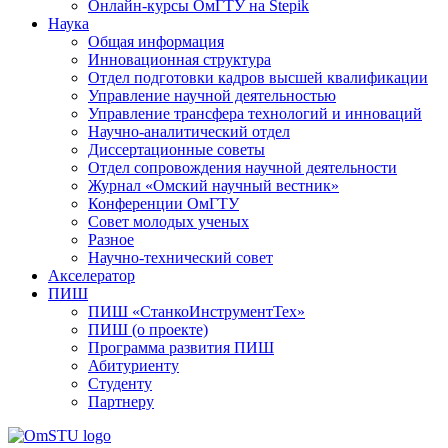
Онлайн-курсы ОмГТУ на Stepik
Наука
Общая информация
Инновационная структура
Отдел подготовки кадров высшей квалификации
Управление научной деятельностью
Управление трансфера технологий и инноваций
Научно-аналитический отдел
Диссертационные советы
Отдел сопровождения научной деятельности
Журнал «Омский научный вестник»
Конференции ОмГТУ
Совет молодых ученых
Разное
Научно-технический совет
Акселератор
ПИШ
ПИШ «СтанкоИнструментТех»
ПИШ (о проекте)
Программа развития ПИШ
Абитуриенту
Студенту
Партнеру