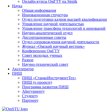
Онлайн-курсы ОмГТУ на Stepik
Наука
Общая информация
Инновационная структура
Отдел подготовки кадров высшей квалификации
Управление научной деятельностью
Управление трансфера технологий и инноваций
Научно-аналитический отдел
Диссертационные советы
Отдел сопровождения научной деятельности
Журнал «Омский научный вестник»
Конференции ОмГТУ
Совет молодых ученых
Разное
Научно-технический совет
Акселератор
ПИШ
ПИШ «СтанкоИнструментТех»
ПИШ (о проекте)
Программа развития ПИШ
Абитуриенту
Студенту
Партнеру