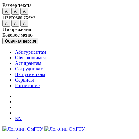
Размер текста
A
A
A
Цветовая схема
A
A
A
Изображения
Боковое меню
Обычная версия
Абитуриентам
Обучающимся
Аспирантам
Сотрудникам
Выпускникам
Сервисы
Расписание
EN