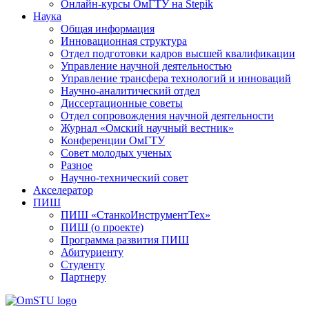
Онлайн-курсы ОмГТУ на Stepik
Наука
Общая информация
Инновационная структура
Отдел подготовки кадров высшей квалификации
Управление научной деятельностью
Управление трансфера технологий и инноваций
Научно-аналитический отдел
Диссертационные советы
Отдел сопровождения научной деятельности
Журнал «Омский научный вестник»
Конференции ОмГТУ
Совет молодых ученых
Разное
Научно-технический совет
Акселератор
ПИШ
ПИШ «СтанкоИнструментТех»
ПИШ (о проекте)
Программа развития ПИШ
Абитуриенту
Студенту
Партнеру