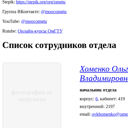
Stepik:
https://stepik.org/org/omgtu
Группа ВКонтакте:
@moocomgtu
YouTube:
@moocomgtu
Rutube:
Онлайн-курсы ОмГТУ
Список сотрудников отдела
Хоменко Оль
Владимировн
начальник отдела
фотография не
загружена
корпус:
6
, кабинет: 419
внутренний: 2197
email:
ovkhomenko@omgt