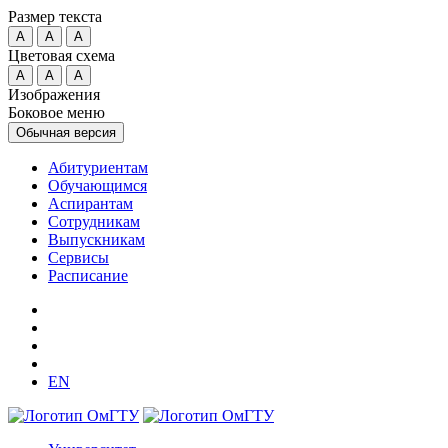
Размер текста
A
A
A
Цветовая схема
A
A
A
Изображения
Боковое меню
Обычная версия
Абитуриентам
Обучающимся
Аспирантам
Сотрудникам
Выпускникам
Сервисы
Расписание
EN