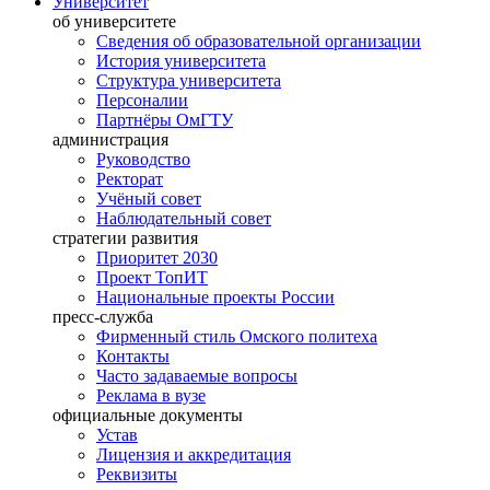
Университет
об университете
Сведения об образовательной организации
История университета
Структура университета
Персоналии
Партнёры ОмГТУ
администрация
Руководство
Ректорат
Учёный совет
Наблюдательный совет
стратегии развития
Приоритет 2030
Проект ТопИТ
Национальные проекты России
пресс-служба
Фирменный стиль Омского политеха
Контакты
Часто задаваемые вопросы
Реклама в вузе
официальные документы
Устав
Лицензия и аккредитация
Реквизиты