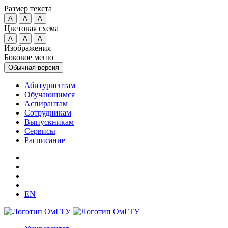
Размер текста
A
A
A
Цветовая схема
A
A
A
Изображения
Боковое меню
Обычная версия
Абитуриентам
Обучающимся
Аспирантам
Сотрудникам
Выпускникам
Сервисы
Расписание
EN