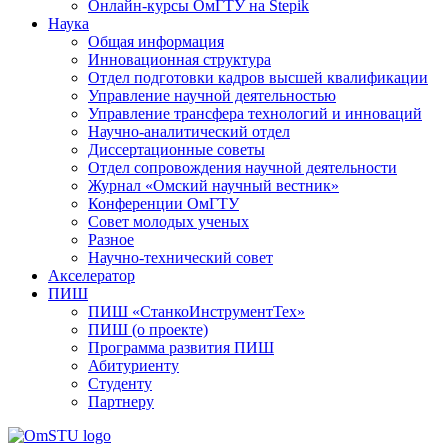
Онлайн-курсы ОмГТУ на Stepik
Наука
Общая информация
Инновационная структура
Отдел подготовки кадров высшей квалификации
Управление научной деятельностью
Управление трансфера технологий и инноваций
Научно-аналитический отдел
Диссертационные советы
Отдел сопровождения научной деятельности
Журнал «Омский научный вестник»
Конференции ОмГТУ
Совет молодых ученых
Разное
Научно-технический совет
Акселератор
ПИШ
ПИШ «СтанкоИнструментТех»
ПИШ (о проекте)
Программа развития ПИШ
Абитуриенту
Студенту
Партнеру