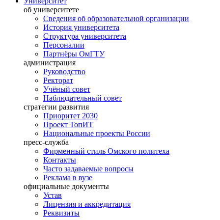
Университет
об университете
Сведения об образовательной организации
История университета
Структура университета
Персоналии
Партнёры ОмГТУ
администрация
Руководство
Ректорат
Учёный совет
Наблюдательный совет
стратегии развития
Приоритет 2030
Проект ТопИТ
Национальные проекты России
пресс-служба
Фирменный стиль Омского политеха
Контакты
Часто задаваемые вопросы
Реклама в вузе
официальные документы
Устав
Лицензия и аккредитация
Реквизиты