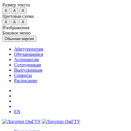
Размер текста
A
A
A
Цветовая схема
A
A
A
Изображения
Боковое меню
Обычная версия
Абитуриентам
Обучающимся
Аспирантам
Сотрудникам
Выпускникам
Сервисы
Расписание
EN