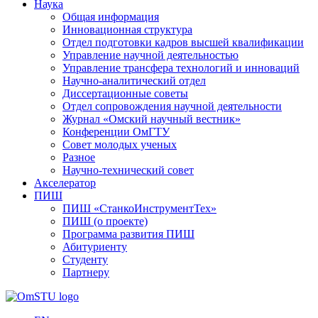
Наука
Общая информация
Инновационная структура
Отдел подготовки кадров высшей квалификации
Управление научной деятельностью
Управление трансфера технологий и инноваций
Научно-аналитический отдел
Диссертационные советы
Отдел сопровождения научной деятельности
Журнал «Омский научный вестник»
Конференции ОмГТУ
Совет молодых ученых
Разное
Научно-технический совет
Акселератор
ПИШ
ПИШ «СтанкоИнструментТех»
ПИШ (о проекте)
Программа развития ПИШ
Абитуриенту
Студенту
Партнеру