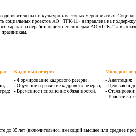
оздоровительных и культурно-массовых мероприятиях. Социаль
асть социальных проектов АО «ТГК-11» направлена на поддерж
го характера неработающим пенсионерам АО «ТГК-11» выплачив
 праздникам.
ра:
Кадровый резерв:
Молодой спец
- Формирование кадрового резерва;
- Адаптация;
ии;
- Обучение и развитие кадрового резерва;
- Целевая подг
град;
- Временное исполнение обязанностей.
- Стажировки;
- Участие в с 
сте до 35 лет (включительно), имеющий высшее или среднее про