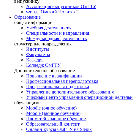
выпускнику
Ассоциация выпускников ОмГТУ
Фонд "Омский Политех"
Образование
общая информация
Учебная деятельность
Специальности и направления
Международная деятельность
структурные подразделения
Институты
Факультеты
Кафедры
Колледж ОмГТУ
Дополнительное образование
Повышение квалификации
Профессиональная переподготовка
Профессиональная подготовка
Управление дополнительного образования
Учебный центр управления операционной деятель
обучающимся
Moodle (очное обучение)
Moodle (заочное обучение)
Прометей - заочное обучение
Образовательный контент
Онлайн-курсы ОмГТУ на Stepik