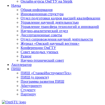
Онлайн-курсы ОмГТУ на Stepik
Наука
Общая информация
Инновационная структура
Отдел подготовки кадров высшей квалификации
Управление научной деятельностью
Управление трансфера технологий и инноваций
Научно-аналитический отдел
Диссертационные советы
Отдел сопровождения научной деятельности
Журнал «Омский научный вестник»
Конференции ОмГТУ
Совет молодых ученых
Разное
Научно-технический совет
Акселератор
ПИШ
ПИШ «СтанкоИнструментТех»
ПИШ (о проекте)
Программа развития ПИШ
Абитуриенту
Студенту
Партнеру