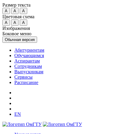
Размер текста
A
A
A
Цветовая схема
A
A
A
Изображения
Боковое меню
Обычная версия
Абитуриентам
Обучающимся
Аспирантам
Сотрудникам
Выпускникам
Сервисы
Расписание
EN