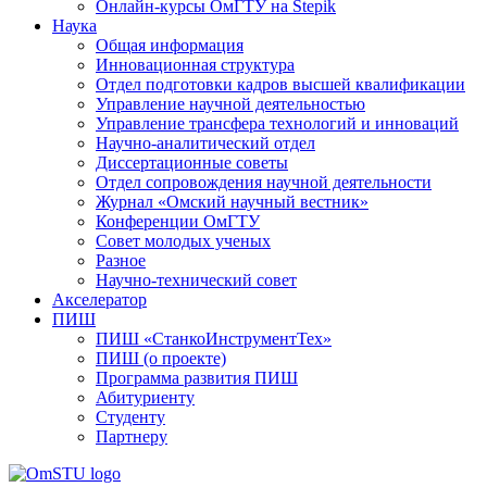
Онлайн-курсы ОмГТУ на Stepik
Наука
Общая информация
Инновационная структура
Отдел подготовки кадров высшей квалификации
Управление научной деятельностью
Управление трансфера технологий и инноваций
Научно-аналитический отдел
Диссертационные советы
Отдел сопровождения научной деятельности
Журнал «Омский научный вестник»
Конференции ОмГТУ
Совет молодых ученых
Разное
Научно-технический совет
Акселератор
ПИШ
ПИШ «СтанкоИнструментТех»
ПИШ (о проекте)
Программа развития ПИШ
Абитуриенту
Студенту
Партнеру