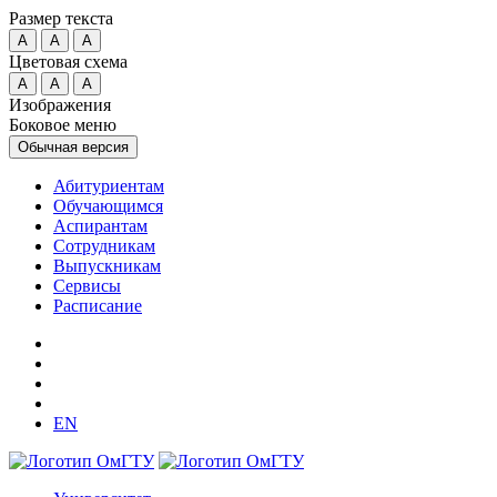
Размер текста
A
A
A
Цветовая схема
A
A
A
Изображения
Боковое меню
Обычная версия
Абитуриентам
Обучающимся
Аспирантам
Сотрудникам
Выпускникам
Сервисы
Расписание
EN