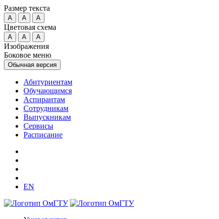
Размер текста
A
A
A
Цветовая схема
A
A
A
Изображения
Боковое меню
Обычная версия
Абитуриентам
Обучающимся
Аспирантам
Сотрудникам
Выпускникам
Сервисы
Расписание
EN