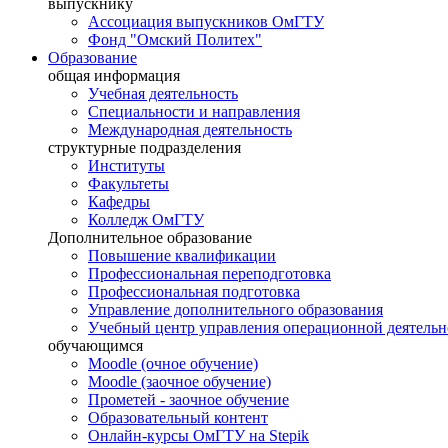
выпускнику
Ассоциация выпускников ОмГТУ
Фонд "Омский Политех"
Образование
общая информация
Учебная деятельность
Специальности и направления
Международная деятельность
структурные подразделения
Институты
Факультеты
Кафедры
Колледж ОмГТУ
Дополнительное образование
Повышение квалификации
Профессиональная переподготовка
Профессиональная подготовка
Управление дополнительного образования
Учебный центр управления операционной деятель
обучающимся
Moodle (очное обучение)
Moodle (заочное обучение)
Прометей - заочное обучение
Образовательный контент
Онлайн-курсы ОмГТУ на Stepik