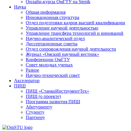
Онлайн-курсы ОмГТУ на Stepik
Наука
Общая информация
Инновационная структура
Отдел подготовки кадров высшей квалификации
Управление научной деятельностью
Управление трансфера технологий и инноваций
Научно-аналитический отдел
Диссертационные советы
Отдел сопровождения научной деятельности
Журнал «Омский научный вестник»
Конференции ОмГТУ
Совет молодых ученых
Разное
Научно-технический совет
Акселератор
ПИШ
ПИШ «СтанкоИнструментТех»
ПИШ (о проекте)
Программа развития ПИШ
Абитуриенту
Студенту
Партнеру