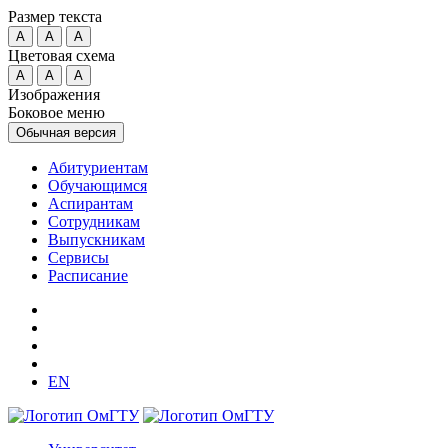
Размер текста
A
A
A
Цветовая схема
A
A
A
Изображения
Боковое меню
Обычная версия
Абитуриентам
Обучающимся
Аспирантам
Сотрудникам
Выпускникам
Сервисы
Расписание
EN