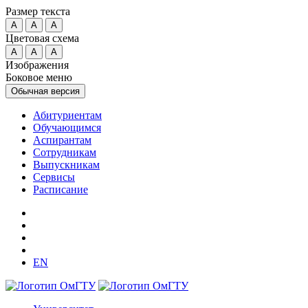
Размер текста
A
A
A
Цветовая схема
A
A
A
Изображения
Боковое меню
Обычная версия
Абитуриентам
Обучающимся
Аспирантам
Сотрудникам
Выпускникам
Сервисы
Расписание
EN