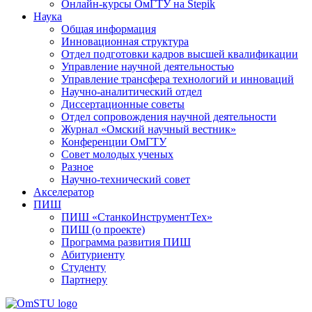
Онлайн-курсы ОмГТУ на Stepik
Наука
Общая информация
Инновационная структура
Отдел подготовки кадров высшей квалификации
Управление научной деятельностью
Управление трансфера технологий и инноваций
Научно-аналитический отдел
Диссертационные советы
Отдел сопровождения научной деятельности
Журнал «Омский научный вестник»
Конференции ОмГТУ
Совет молодых ученых
Разное
Научно-технический совет
Акселератор
ПИШ
ПИШ «СтанкоИнструментТех»
ПИШ (о проекте)
Программа развития ПИШ
Абитуриенту
Студенту
Партнеру