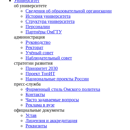
Университет
об университете
Сведения об образовательной организации
История университета
Структура университета
Персоналии
Партнёры ОмГТУ
администрация
Руководство
Ректорат
Учёный совет
Наблюдательный совет
стратегии развития
Приоритет 2030
Проект ТопИТ
Национальные проекты России
пресс-служба
Фирменный стиль Омского политеха
Контакты
Часто задаваемые вопросы
Реклама в вузе
официальные документы
Устав
Лицензия и аккредитация
Реквизиты