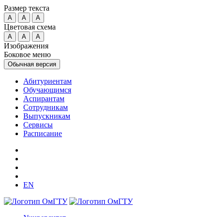
Размер текста
A
A
A
Цветовая схема
A
A
A
Изображения
Боковое меню
Обычная версия
Абитуриентам
Обучающимся
Аспирантам
Сотрудникам
Выпускникам
Сервисы
Расписание
EN