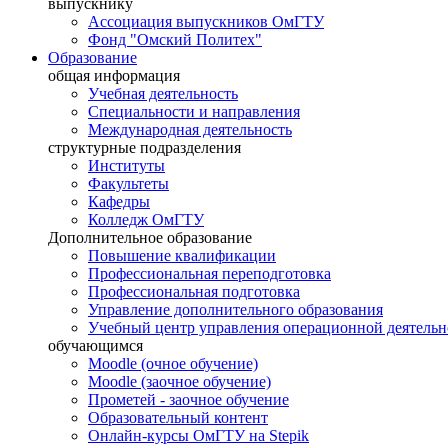
выпускнику
Ассоциация выпускников ОмГТУ
Фонд "Омский Политех"
Образование
общая информация
Учебная деятельность
Специальности и направления
Международная деятельность
структурные подразделения
Институты
Факультеты
Кафедры
Колледж ОмГТУ
Дополнительное образование
Повышение квалификации
Профессиональная переподготовка
Профессиональная подготовка
Управление дополнительного образования
Учебный центр управления операционной деятель
обучающимся
Moodle (очное обучение)
Moodle (заочное обучение)
Прометей - заочное обучение
Образовательный контент
Онлайн-курсы ОмГТУ на Stepik