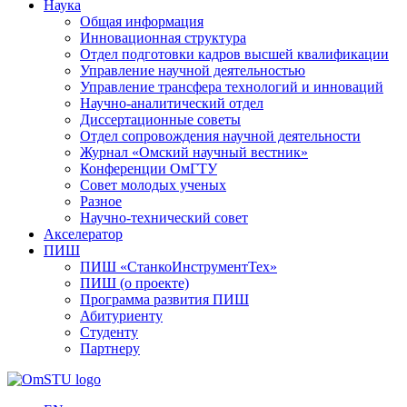
Наука
Общая информация
Инновационная структура
Отдел подготовки кадров высшей квалификации
Управление научной деятельностью
Управление трансфера технологий и инноваций
Научно-аналитический отдел
Диссертационные советы
Отдел сопровождения научной деятельности
Журнал «Омский научный вестник»
Конференции ОмГТУ
Совет молодых ученых
Разное
Научно-технический совет
Акселератор
ПИШ
ПИШ «СтанкоИнструментТех»
ПИШ (о проекте)
Программа развития ПИШ
Абитуриенту
Студенту
Партнеру