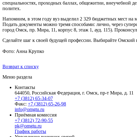
специальностях, проходных баллах, общежитии, внеучебной дея
политех.
Напомним, в этом году вуз выделил 2 329 бюджетных мест на м
Подать документы можно тремя способами: лично, через супе
город Омск, пр. Мира, 11, корпус 8, этаж 1, ауд. 115). Прокон
Сделайте шаг к своей будущей профессии. Выбирайте Омский 
Фото: Анна Крупко
Возврат к списку
Меню раздела
Контакты
644050, Российская Федерация, г. Омск, пр-т Мира, д. 11
+7 (3812) 65-34-07
Факс:
+7 (3812) 65-26-98
info@omgtu.ru
Приёмная комиссия
+7 (3812) 72-90-55
pk@omgtu.ru
График работы
Управление внешних связей