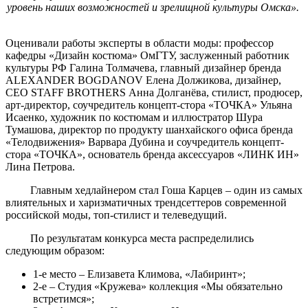
уровень наших возможностей и зрелищной культуры Омска».
Оценивали работы эксперты в области моды: профессор
кафедры «Дизайн костюма» ОмГТУ, заслуженный работник
культуры РФ Галина Толмачева, главный дизайнер бренда
ALEXANDER BOGDANOV Елена Должикова, дизайнер,
CEO STAFF BROTHERS Анна Долганёва, стилист, продюсер,
арт-директор, соучредитель концепт-стора «ТОЧКА» Ульяна
Исаенко, художник по костюмам и иллюстратор Шура
Тумашова, директор по продукту шанхайского офиса бренда
«Телодвижения» Варвара Дубина и соучредитель концепт-
стора «ТОЧКА», основатель бренда аксессуаров «ЛИНК ИН»
Лина Петрова.
Главным хедлайнером стал Гоша Карцев – один из самых
влиятельных и харизматичных трендсеттеров современной
российской моды, топ-стилист и телеведущий.
По результатам конкурса места распределились
следующим образом:
1-е место – Елизавета Климова, «Лабиринт»;
2-е – Студия «Кружева» коллекция «Мы обязательно
встретимся»;