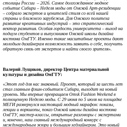
столицы России – 2026. Самое долгожданное модное
событие Сибири – Неделя моды от Омской Арт-резиденции
– собрало экспертов и ценителей стиля со всей нашей
страны и ближнего зарубежья. Для Омского политеха
развитие креативных индустрий – это стратегический
вектор развития. Особая гордость университета – выход на
подиум студентов и выпускников Омской школы дизайна
костюма ОмГТУ. Именно такие масштабные проекты дают
молодым дизайнерам возможность заявить о себе, получить
обратную связь от экспертов и найти своего зрителя».
Валерий Лущиков, директор Центра материальной
культуры и дизайна ОмГТУ:
«Этот год для нас знаковый. Проект, который за шесть лет
стал главным фэшн-событием Сибири, выходит на новый
уровень. Мы впервые превращаем Omsk Fashion Weekend в
полноценную Неделю моды. С 29 июня по 5 июля на площадке
МЕГИ развернулся настоящий модный марафон: показы,
лекции и воркшопы, показ Омской школы дизайна костюма
ОмГТУ, мастер-классы, открытые разговоры с экспертами
и, конечно, наш главный международный конкурс с
международным жюри и большим хедлайнером. Это новый