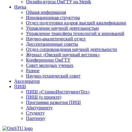
Онлайн-курсы ОмГТУ на Stepik
Наука
Общая информация
Инновационная структура
Отдел подготовки кадров высшей квалификации
Управление научной деятельностью
Управление трансфера технологий и инноваций
Научно-аналитический отдел
Диссертационные советы
Отдел сопровождения научной деятельности
Журнал «Омский научный вестник»
Конференции ОмГТУ
Совет молодых ученых
Разное
Научно-технический совет
Акселератор
ПИШ
ПИШ «СтанкоИнструментТех»
ПИШ (о проекте)
Программа развития ПИШ
Абитуриенту
Студенту
Партнеру