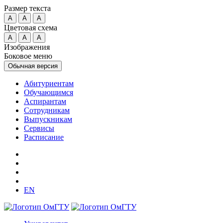
Размер текста
A
A
A
Цветовая схема
A
A
A
Изображения
Боковое меню
Обычная версия
Абитуриентам
Обучающимся
Аспирантам
Сотрудникам
Выпускникам
Сервисы
Расписание
EN