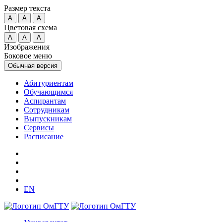
Размер текста
A
A
A
Цветовая схема
A
A
A
Изображения
Боковое меню
Обычная версия
Абитуриентам
Обучающимся
Аспирантам
Сотрудникам
Выпускникам
Сервисы
Расписание
EN