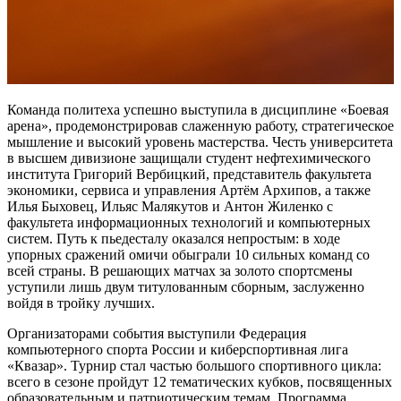
Команда политеха успешно выступила в дисциплине «Боевая
арена», продемонстрировав слаженную работу, стратегическое
мышление и высокий уровень мастерства. Честь университета
в высшем дивизионе защищали студент нефтехимического
института Григорий Вербицкий, представитель факультета
экономики, сервиса и управления Артём Архипов, а также
Илья Быховец, Ильяс Малякутов и Антон Жиленко с
факультета информационных технологий и компьютерных
систем. Путь к пьедесталу оказался непростым: в ходе
упорных сражений омичи обыграли 10 сильных команд со
всей страны. В решающих матчах за золото спортсмены
уступили лишь двум титулованным сборным, заслуженно
войдя в тройку лучших.
Организаторами события выступили Федерация
компьютерного спорта России и киберспортивная лига
«Квазар». Турнир стал частью большого спортивного цикла:
всего в сезоне пройдут 12 тематических кубков, посвященных
образовательным и патриотическим темам. Программа