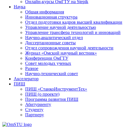
Онлайн-курсы ОмГТУ на Stepik
Наука
Общая информация
Инновационная структура
Отдел подготовки кадров высшей квалификации
Управление научной деятельностью
Управление трансфера технологий и инноваций
Научно-аналитический отдел
Диссертационные советы
Отдел сопровождения научной деятельности
Журнал «Омский научный вестник»
Конференции ОмГТУ
Совет молодых ученых
Разное
Научно-технический совет
Акселератор
ПИШ
ПИШ «СтанкоИнструментТех»
ПИШ (о проекте)
Программа развития ПИШ
Абитуриенту
Студенту
Партнеру