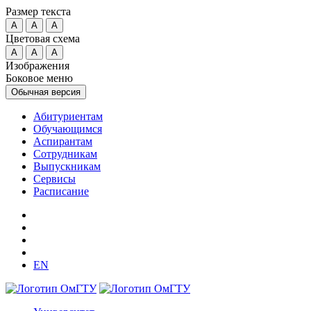
Размер текста
A
A
A
Цветовая схема
A
A
A
Изображения
Боковое меню
Обычная версия
Абитуриентам
Обучающимся
Аспирантам
Сотрудникам
Выпускникам
Сервисы
Расписание
EN