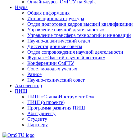
Онлайн-курсы ОмГТУ на Stepik
Наука
Общая информация
Инновационная структура
Отдел подготовки кадров высшей квалификации
Управление научной деятельностью
Управление трансфера технологий и инноваций
Научно-аналитический отдел
Диссертационные советы
Отдел сопровождения научной деятельности
Журнал «Омский научный вестник»
Конференции ОмГТУ
Совет молодых ученых
Разное
Научно-технический совет
Акселератор
ПИШ
ПИШ «СтанкоИнструментТех»
ПИШ (о проекте)
Программа развития ПИШ
Абитуриенту
Студенту
Партнеру