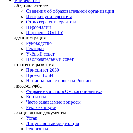
Университет
об университете
Сведения об образовательной организации
История университета
Структура университета
Персоналии
Партнёры ОмГТУ
администрация
Руководство
Ректорат
Учёный совет
Наблюдательный совет
стратегии развития
Приоритет 2030
Проект ТопИТ
Национальные проекты России
пресс-служба
Фирменный стиль Омского политеха
Контакты
Часто задаваемые вопросы
Реклама в вузе
официальные документы
Устав
Лицензия и аккредитация
Реквизиты