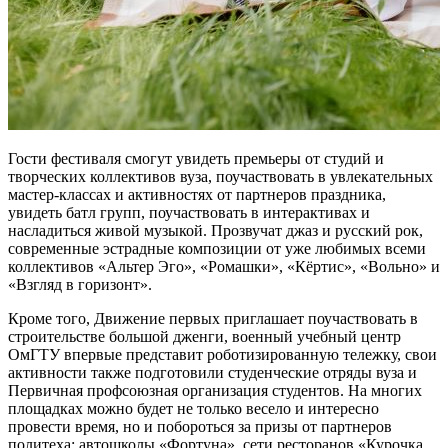
Гости фестиваля смогут увидеть премьеры от студий и
творческих коллективов вуза, поучаствовать в увлекательных
мастер-классах и активностях от партнеров праздника,
увидеть батл групп, поучаствовать в интерактивах и
насладиться живой музыкой. Прозвучат джаз и русский рок,
современные эстрадные композиции от уже любимых всеми
коллективов «Альтер Эго», «Ромашки», «Кёртис», «Вольно» и
«Взгляд в горизонт».
Кроме того, Движение первых приглашает поучаствовать в
строительстве большой дженги, военный учебный центр
ОмГТУ впервые представит роботизированную тележку, свои
активности также подготовили студенческие отряды вуза и
Первичная профсоюзная организация студентов. На многих
площадках можно будет не только весело и интересно
провести время, но и побороться за призы от партнеров
политеха: автошколы «Фортуна», сети ресторанов «Курочка