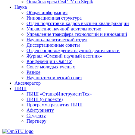
Онлайн-курсы ОмГТУ на Stepik
Наука
Общая информация
Инновационная структура
Отдел подготовки кадров высшей квалификации
Управление научной деятельностью
Управление трансфера технологий и инноваций
Научно-аналитический отдел
Диссертационные советы
Отдел сопровождения научной деятельности
Журнал «Омский научный вестник»
Конференции ОмГТУ
Совет молодых ученых
Разное
Научно-технический совет
Акселератор
ПИШ
ПИШ «СтанкоИнструментТех»
ПИШ (о проекте)
Программа развития ПИШ
Абитуриенту
Студенту
Партнеру