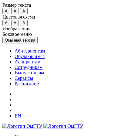
Размер текста
A
A
A
Цветовая схема
A
A
A
Изображения
Боковое меню
Обычная версия
Абитуриентам
Обучающимся
Аспирантам
Сотрудникам
Выпускникам
Сервисы
Расписание
EN