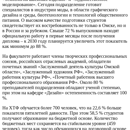
моделирование». Сегодня подразделение готовит
специалистов в индустрии моды, в области графического
дизайна и среды, биотехнологии и технологий общественного
питания. О высоком качестве подготовки студентов
свидетельствует их востребованность не только в Омске, но и
в России и за рубежом. Свыше 72 % выпускников находят
официальную работу в первые месяцы после получения
диплома – к 2030 году планируется увеличить этот показатель
как минимум до 88 %.
На факультете работают члены творческих профессиональных
союзов, российских отраслевых академий, обладатели
почетных званий «Заслуженный деятель культуры Омской
области», «Заслуженный художник РФ», «Заслуженный
работник культуры РФ», «Почетный работник высшего
профессионального образования РФ». Около 80 %
преподавателей подразделения обладают ученой степенью,
при этом на кафедре «Дизайн» остепененность составляет 100
%.
На ХТФ обучается более 700 человек, что на 22,6 % больше
показателя пятилетней давности. При этом 58,5 % студентов
получают образование на бюджетной основе. Количество
бюджетных мест сохраняется на стабильном уровне (459
человек), тогда как число обучающихся на договорной основе