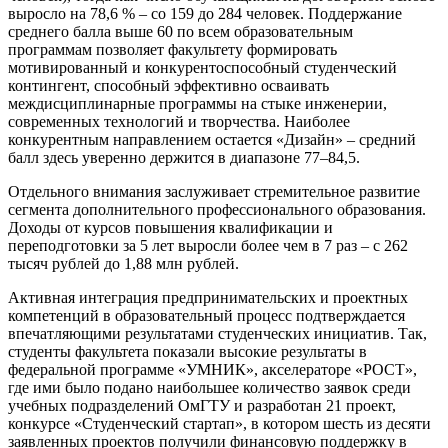
выросло на 78,6 % – со 159 до 284 человек. Поддержание
среднего балла выше 60 по всем образовательным
программам позволяет факультету формировать
мотивированный и конкурентоспособный студенческий
контингент, способный эффективно осваивать
междисциплинарные программы на стыке инженерии,
современных технологий и творчества. Наиболее
конкурентным направлением остается «Дизайн» – средний
балл здесь уверенно держится в диапазоне 77–84,5.
Отдельного внимания заслуживает стремительное развитие
сегмента дополнительного профессионального образования.
Доходы от курсов повышения квалификации и
переподготовки за 5 лет выросли более чем в 7 раз – с 262
тысяч рублей до 1,88 млн рублей.
Активная интеграция предпринимательских и проектных
компетенций в образовательный процесс подтверждается
впечатляющими результатами студенческих инициатив. Так,
студенты факультета показали высокие результаты в
федеральной программе «УМНИК», акселераторе «РОСТ»,
где ими было подано наибольшее количество заявок среди
учебных подразделений ОмГТУ и разработан 21 проект,
конкурсе «Студенческий стартап», в котором шесть из десяти
заявленных проектов получили финансовую поддержку в