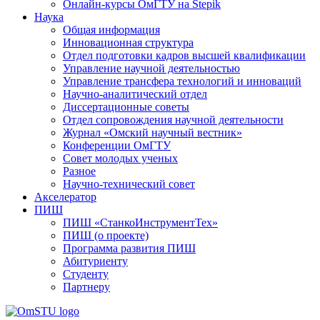
Онлайн-курсы ОмГТУ на Stepik
Наука
Общая информация
Инновационная структура
Отдел подготовки кадров высшей квалификации
Управление научной деятельностью
Управление трансфера технологий и инноваций
Научно-аналитический отдел
Диссертационные советы
Отдел сопровождения научной деятельности
Журнал «Омский научный вестник»
Конференции ОмГТУ
Совет молодых ученых
Разное
Научно-технический совет
Акселератор
ПИШ
ПИШ «СтанкоИнструментТех»
ПИШ (о проекте)
Программа развития ПИШ
Абитуриенту
Студенту
Партнеру