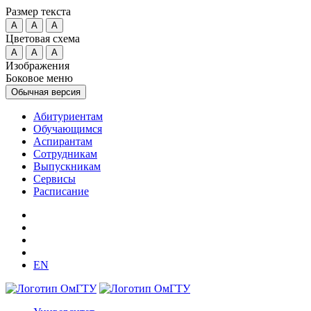
Размер текста
A
A
A
Цветовая схема
A
A
A
Изображения
Боковое меню
Обычная версия
Абитуриентам
Обучающимся
Аспирантам
Сотрудникам
Выпускникам
Сервисы
Расписание
EN