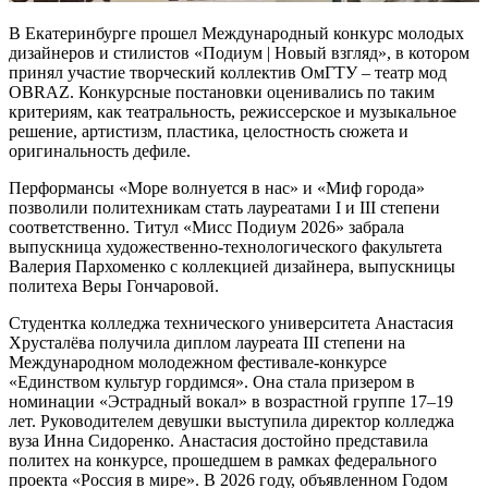
В Екатеринбурге прошел Международный конкурс молодых
дизайнеров и стилистов «Подиум | Новый взгляд», в котором
принял участие творческий коллектив ОмГТУ – театр мод
OBRAZ. Конкурсные постановки оценивались по таким
критериям, как театральность, режиссерское и музыкальное
решение, артистизм, пластика, целостность сюжета и
оригинальность дефиле.
Перформансы «Море волнуется в нас» и «Миф города»
позволили политехникам стать лауреатами I и III степени
соответственно. Титул «Мисс Подиум 2026» забрала
выпускница художественно-технологического факультета
Валерия Пархоменко с коллекцией дизайнера, выпускницы
политеха Веры Гончаровой.
Студентка колледжа технического университета Анастасия
Хрусталёва получила диплом лауреата III степени на
Международном молодежном фестивале-конкурсе
«Единством культур гордимся». Она стала призером в
номинации «Эстрадный вокал» в возрастной группе 17–19
лет. Руководителем девушки выступила директор колледжа
вуза Инна Сидоренко. Анастасия достойно представила
политех на конкурсе, прошедшем в рамках федерального
проекта «Россия в мире». В 2026 году, объявленном Годом