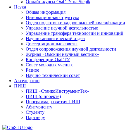
Онлайн-курсы ОмГТУ на Stepik
Наука
Общая информация
Инновационная структура
Отдел подготовки кадров высшей квалификации
Управление научной деятельностью
Управление трансфера технологий и инноваций
Научно-аналитический отдел
Диссертационные советы
Отдел сопровождения научной деятельности
Журнал «Омский научный вестник»
Конференции ОмГТУ
Совет молодых ученых
Разное
Научно-технический совет
Акселератор
ПИШ
ПИШ «СтанкоИнструментТех»
ПИШ (о проекте)
Программа развития ПИШ
Абитуриенту
Студенту
Партнеру