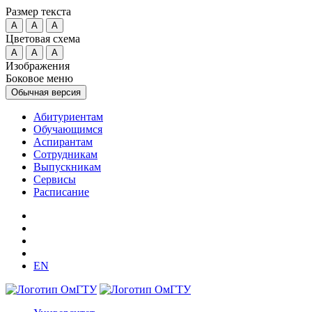
Размер текста
A
A
A
Цветовая схема
A
A
A
Изображения
Боковое меню
Обычная версия
Абитуриентам
Обучающимся
Аспирантам
Сотрудникам
Выпускникам
Сервисы
Расписание
EN