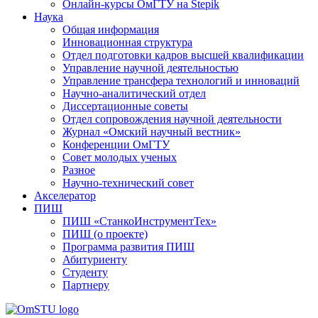
Онлайн-курсы ОмГТУ на Stepik
Наука
Общая информация
Инновационная структура
Отдел подготовки кадров высшей квалификации
Управление научной деятельностью
Управление трансфера технологий и инноваций
Научно-аналитический отдел
Диссертационные советы
Отдел сопровождения научной деятельности
Журнал «Омский научный вестник»
Конференции ОмГТУ
Совет молодых ученых
Разное
Научно-технический совет
Акселератор
ПИШ
ПИШ «СтанкоИнструментТех»
ПИШ (о проекте)
Программа развития ПИШ
Абитуриенту
Студенту
Партнеру