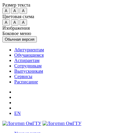
Размер текста
A
A
A
Цветовая схема
A
A
A
Изображения
Боковое меню
Обычная версия
Абитуриентам
Обучающимся
Аспирантам
Сотрудникам
Выпускникам
Сервисы
Расписание
EN