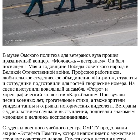
В музее Омского политеха для ветеранов вуза прошел
праздничный концерт «Молодежь – ветеранам». Он был
посвящен 1 Мая и годовщине Победы советского народа в
Великой Отечественной войне. Профсоюз работников,
любительское студенческое объединение «Патриот», студенты
и сотрудники подготовили для гостей творческие номера. На
сцене выступили вокальный ансамбль «Ретро» и
хореографический коллектив «Карт-бланш». Прозвучали
песни военных лет, трогательные стихи, а также зрители
увидели танцы и отрывки исторических видеолент. Ветераны
с удовольствием слушали выступления, подпевали знакомым
мелодиям и делились воспоминаниями.
Студенты военного учебного центра ОмГТУ продолжили
акцию «Эстафета Памяти», которая напоминает о мужестве и
героизме советского народа. Спустя сутки несения вахты