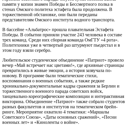
памяти у копии знамен Победы и Бессмертного полка в
стенах Омского политеха эстафета была продолжена. В
торжественной обстановке, они были переданы
представителям Омского института водного транспорта.
В бассейне «Альбатрос» прошла плавательная Эстафета
Победы. В событии приняли участие 243 человека в составе
трех команд. Среди них сборная команда ОмГТУ «4 рота».
Политехники уже в четвертый раз штурмуют пьедестал и в
этом году взяли серебро.
Любительское студенческое объединение «Патриот» провело
вечер «Май встречает нас цветами!», где архивные страницы
превратились в живые эмоции, а история зазвучала по-
новому. В программе были тематические стихи,
воспоминания о военных событиях, а также редкие
хроникально-документальные кадры сражения за Берлин и
торжественного военного парада советских войск,
танцевально-хореографические композиции и интерактивная
викторина. Объединение «Патриот» также собрало студентов
разных факультетов и институтов на тематическом брейн-
ринге. Мероприятие охватило 4 тематики: «Маршалы
Советского Союза», «Даты основных сражений», «Песни
военных лет» и «Киноленты о войне».