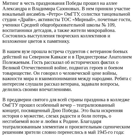
Митинг в честь празднования Победы прошел на аллее
Александра и Владимира Сазоновых. В нем приняли участие
вокальный ансамбль «Ретро» ОмГТУ, солистки танцевальной
студии «Драйв», активисты ТОС «Мирный», почетные гости,
ученики Средней общеобразовательной школы № 109,
воспитанники детсадов, а также жители микрорайона.
Состоялись выступления творческих коллективов и
возложение цветов к памятнику.
В нашем вузе прошла встреча студентов с ветераном боевых
действий на Северном Кавказе и в Приднестровье Анатолием
Полежаевым. Гость рассказал об исторических фактах о
Великой Отечественной войне, подвигах героев и боевом
товариществе. Он говорил о человеческой цене войны,
важности мира и взаимопонимания между народами. Ребята с
интересом слушали рассказ ветерана, задавали вопросы,
делились своими впечатлениями.
В преддверии святого для всей страны праздника в колледже
ОмГТУ прошел особенный вечер – театрализованный
концерт, посвященный Дню Победы. Это была искренняя
история о мужестве, слезах радости и боли потерь, о
несгибаемой воле и любви к Родине. Благодаря
театрализованным элементам и пронзительным сценическим
решениям зрители словно перенеслись в май 1945-го года: