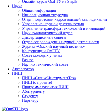
Онлайн-курсы ОмГТУ на Stepik
Наука
Общая информация
Инновационная структура
Отдел подготовки кадров высшей квалификации
Управление научной деятельностью
Управление трансфера технологий и инноваций
Научно-аналитический отдел
Диссертационные советы
Отдел сопровождения научной деятельности
Журнал «Омский научный вестник»
Конференции ОмГТУ
Совет молодых ученых
Разное
Научно-технический совет
Акселератор
ПИШ
ПИШ «СтанкоИнструментТех»
ПИШ (о проекте)
Программа развития ПИШ
Абитуриенту
Студенту
Партнеру