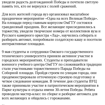
увидели радость долгожданной Победы и почтили светлую
память тех, кто не вернулся с полей сражений.
Для всех жителей города вуз организовал масштабное
праздничное мероприятие «Одна на всех Великая Победа».
На площади перед главным корпусом ОмГТУ состоялся
грандиозный праздник. Все желающие присоединились к
торжеству, увидели творческие номера от коллективов вуза и
Русского камерного оркестра «Лад», научились собирать и
разбирать автомат, попробовали солдатскую кашу и посетили
интерактивные площадки.
9 мая студенты и сотрудники Омского государственного
технического университета приняли активное участие в
городских мероприятиях. Студенты и преподаватели
военного учебного центра ОмГТУ по сложившейся традиции
стали участниками торжественного Парада Победы на
Соборной площади. Пройдя строем по улицам города, они
продемонстрировали отточенную строевую подготовку и
четкое следование командам. В течение дня студенты ВУЦ
также принимали участие в патриотическом мероприятии в
Парке культуры и отдыха имени 30-летия Победы. Ребята
проводили мастер-класс по сборке и разборке автомата для
всех желающих и общались с горожанами.