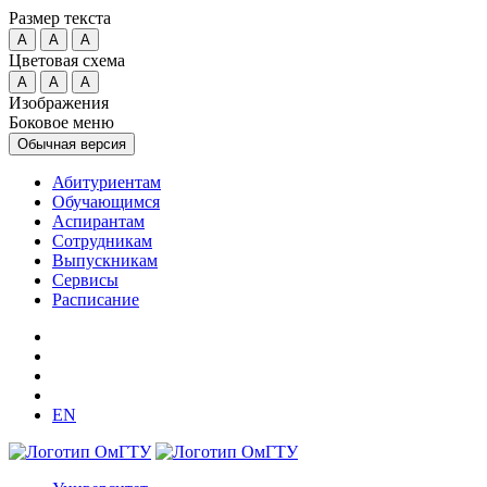
Размер текста
A
A
A
Цветовая схема
A
A
A
Изображения
Боковое меню
Обычная версия
Абитуриентам
Обучающимся
Аспирантам
Сотрудникам
Выпускникам
Сервисы
Расписание
EN