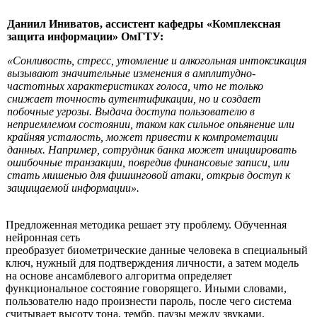
Даниил Иниватов, ассистент кафедры «Комплексная
защита информации» ОмГТУ:
«Сонливость, стресс, утомление и алкогольная интоксикация
вызывают значительные изменения в амплитудно-
частотных характеристиках голоса, что не только
снижает точность аутентификации, но и создает
побочные угрозы. Выдача доступа пользователю в
неприемлемом состоянии, таком как сильное опьянение или
крайняя усталость, может привести к компрометации
данных. Например, сотрудник банка может инициировать
ошибочные транзакции, повредив финансовые записи, или
стать мишенью для фишинговой атаки, открыв доступ к
защищаемой информации».
Предложенная методика решает эту проблему. Обученная
нейронная сеть
преобразует биометрические данные человека в специальный
ключ, нужный для подтверждения личности, а затем модель
на основе ансамблевого алгоритма определяет
функциональное состояние говорящего. Иными словами,
пользователю надо произнести пароль, после чего система
считывает высоту тона, тембр, паузы между звуками,