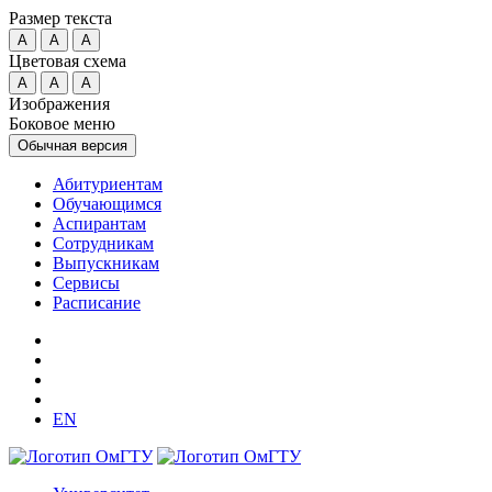
Размер текста
A
A
A
Цветовая схема
A
A
A
Изображения
Боковое меню
Обычная версия
Абитуриентам
Обучающимся
Аспирантам
Сотрудникам
Выпускникам
Сервисы
Расписание
EN