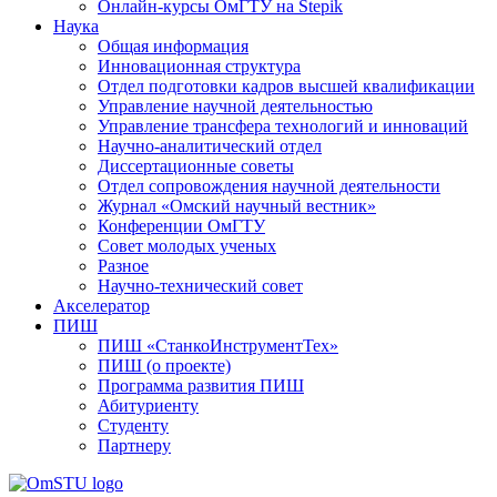
Онлайн-курсы ОмГТУ на Stepik
Наука
Общая информация
Инновационная структура
Отдел подготовки кадров высшей квалификации
Управление научной деятельностью
Управление трансфера технологий и инноваций
Научно-аналитический отдел
Диссертационные советы
Отдел сопровождения научной деятельности
Журнал «Омский научный вестник»
Конференции ОмГТУ
Совет молодых ученых
Разное
Научно-технический совет
Акселератор
ПИШ
ПИШ «СтанкоИнструментТех»
ПИШ (о проекте)
Программа развития ПИШ
Абитуриенту
Студенту
Партнеру