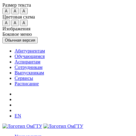
Размер текста
A
A
A
Цветовая схема
A
A
A
Изображения
Боковое меню
Обычная версия
Абитуриентам
Обучающимся
Аспирантам
Сотрудникам
Выпускникам
Сервисы
Расписание
EN