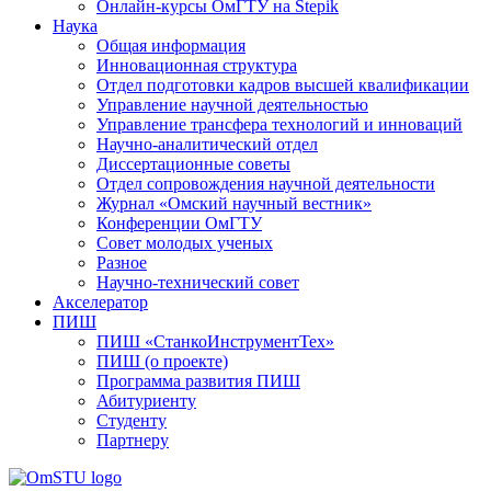
Онлайн-курсы ОмГТУ на Stepik
Наука
Общая информация
Инновационная структура
Отдел подготовки кадров высшей квалификации
Управление научной деятельностью
Управление трансфера технологий и инноваций
Научно-аналитический отдел
Диссертационные советы
Отдел сопровождения научной деятельности
Журнал «Омский научный вестник»
Конференции ОмГТУ
Совет молодых ученых
Разное
Научно-технический совет
Акселератор
ПИШ
ПИШ «СтанкоИнструментТех»
ПИШ (о проекте)
Программа развития ПИШ
Абитуриенту
Студенту
Партнеру