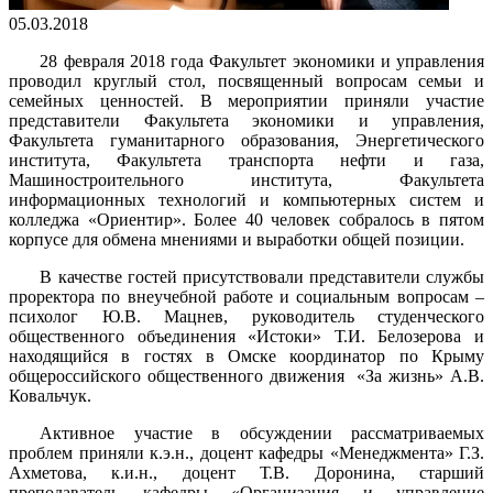
05.03.2018
28 февраля 2018 года Факультет экономики и управления
проводил круглый стол, посвященный вопросам семьи и
семейных ценностей. В мероприятии приняли участие
представители Факультета экономики и управления,
Факультета гуманитарного образования, Энергетического
института, Факультета транспорта нефти и газа,
Машиностроительного института, Факультета
информационных технологий и компьютерных систем и
колледжа «Ориентир». Более 40 человек собралось в пятом
корпусе для обмена мнениями и выработки общей позиции.
В качестве гостей присутствовали представители службы
проректора по внеучебной работе и социальным вопросам –
психолог Ю.В. Мацнев, руководитель студенческого
общественного объединения «Истоки» Т.И. Белозерова и
находящийся в гостях в Омске координатор по Крыму
общероссийского общественного движения «За жизнь» А.В.
Ковальчук.
Активное участие в обсуждении рассматриваемых
проблем приняли к.э.н., доцент кафедры «Менеджмента» Г.З.
Ахметова, к.и.н., доцент Т.В. Доронина, старший
преподаватель кафедры «Организация и управление