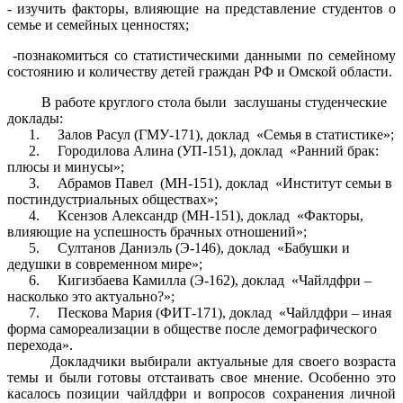
- изучить факторы, влияющие на представление студентов о
семье и семейных ценностях;
-познакомиться со статистическими данными по семейному
состоянию и количеству детей граждан РФ и Омской области.
В работе круглого стола были заслушаны студенческие
доклады:
1. Залов Расул (ГМУ-171), доклад «Семья в статистике»;
2. Городилова Алина (УП-151), доклад «Ранний брак:
плюсы и минусы»;
3. Абрамов Павел (МН-151), доклад «Институт семьи в
постиндустриальных обществах»;
4. Ксензов Александр (МН-151), доклад «Факторы,
влияющие на успешность брачных отношений»;
5. Султанов Даниэль (Э-146), доклад «Бабушки и
дедушки в современном мире»;
6. Кигизбаева Камилла (Э-162), доклад «Чайлдфри –
насколько это актуально?»;
7. Пескова Мария (ФИТ-171), доклад «Чайлдфри – иная
форма самореализации в обществе после демографического
перехода».
Докладчики выбирали актуальные для своего возраста
темы и были готовы отстаивать свое мнение. Особенно это
касалось позиции чайлдфри и вопросов сохранения личной