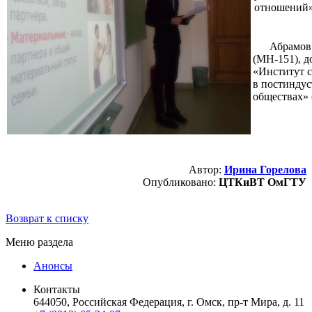
отношений»
Абрамов
(МН-151), 
«Институт 
в постинду
обществах» 
Автор:
Ирина Горелова
Опубликовано:
ЦТКиВТ ОмГТУ
Возврат к списку
Меню раздела
Анонсы
Контакты
644050, Российская Федерация, г. Омск, пр-т Мира, д. 11