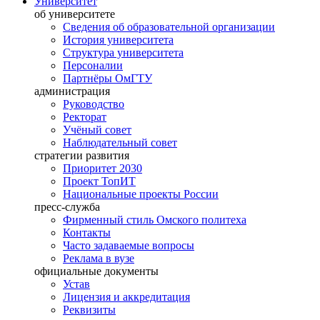
Университет
об университете
Сведения об образовательной организации
История университета
Структура университета
Персоналии
Партнёры ОмГТУ
администрация
Руководство
Ректорат
Учёный совет
Наблюдательный совет
стратегии развития
Приоритет 2030
Проект ТопИТ
Национальные проекты России
пресс-служба
Фирменный стиль Омского политеха
Контакты
Часто задаваемые вопросы
Реклама в вузе
официальные документы
Устав
Лицензия и аккредитация
Реквизиты