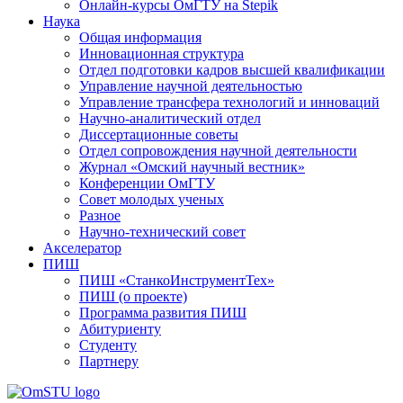
Онлайн-курсы ОмГТУ на Stepik
Наука
Общая информация
Инновационная структура
Отдел подготовки кадров высшей квалификации
Управление научной деятельностью
Управление трансфера технологий и инноваций
Научно-аналитический отдел
Диссертационные советы
Отдел сопровождения научной деятельности
Журнал «Омский научный вестник»
Конференции ОмГТУ
Совет молодых ученых
Разное
Научно-технический совет
Акселератор
ПИШ
ПИШ «СтанкоИнструментТех»
ПИШ (о проекте)
Программа развития ПИШ
Абитуриенту
Студенту
Партнеру