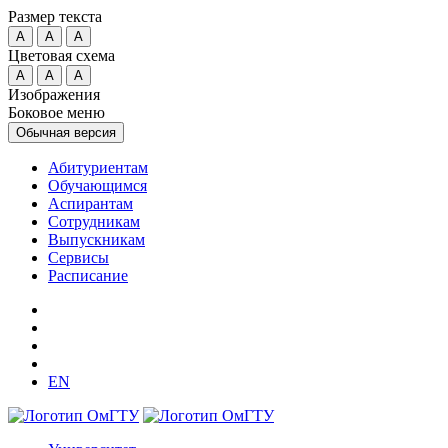
Размер текста
A
A
A
Цветовая схема
A
A
A
Изображения
Боковое меню
Обычная версия
Абитуриентам
Обучающимся
Аспирантам
Сотрудникам
Выпускникам
Сервисы
Расписание
EN