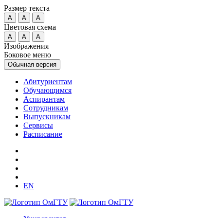
Размер текста
A
A
A
Цветовая схема
A
A
A
Изображения
Боковое меню
Обычная версия
Абитуриентам
Обучающимся
Аспирантам
Сотрудникам
Выпускникам
Сервисы
Расписание
EN