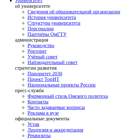
Университет
об университете
Сведения об образовательной организации
История университета
Структура университета
Персоналии
Партнёры ОмГТУ
администрация
Руководство
Ректорат
Учёный совет
Наблюдательный совет
стратегии развития
Приоритет 2030
Проект ТопИТ
Национальные проекты России
пресс-служба
Фирменный стиль Омского политеха
Контакты
Часто задаваемые вопросы
Реклама в вузе
официальные документы
Устав
Лицензия и аккредитация
Реквизиты