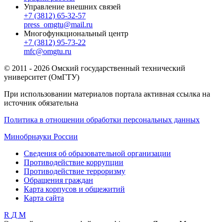
Управление внешних связей
+7 (3812) 65-32-57
press_omgtu@mail.ru
Многофункциональный центр
+7 (3812) 95-73-22
mfc@omgtu.ru
© 2011 - 2026 Омский государственный технический
университет (ОмГТУ)
При использовании материалов портала активная ссылка на
источник обязательна
Политика в отношении обработки персональных данных
Минобрнауки России
Сведения об образовательной организации
Противодействие коррупции
Противодействие терроризму
Обращения граждан
Карта корпусов и общежитий
Карта сайта
R
Д
М