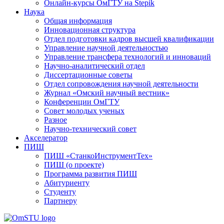
Онлайн-курсы ОмГТУ на Stepik
Наука
Общая информация
Инновационная структура
Отдел подготовки кадров высшей квалификации
Управление научной деятельностью
Управление трансфера технологий и инноваций
Научно-аналитический отдел
Диссертационные советы
Отдел сопровождения научной деятельности
Журнал «Омский научный вестник»
Конференции ОмГТУ
Совет молодых ученых
Разное
Научно-технический совет
Акселератор
ПИШ
ПИШ «СтанкоИнструментТех»
ПИШ (о проекте)
Программа развития ПИШ
Абитуриенту
Студенту
Партнеру