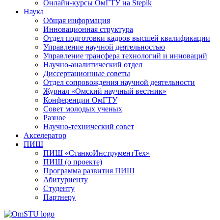
Онлайн-курсы ОмГТУ на Stepik
Наука
Общая информация
Инновационная структура
Отдел подготовки кадров высшей квалификации
Управление научной деятельностью
Управление трансфера технологий и инноваций
Научно-аналитический отдел
Диссертационные советы
Отдел сопровождения научной деятельности
Журнал «Омский научный вестник»
Конференции ОмГТУ
Совет молодых ученых
Разное
Научно-технический совет
Акселератор
ПИШ
ПИШ «СтанкоИнструментТех»
ПИШ (о проекте)
Программа развития ПИШ
Абитуриенту
Студенту
Партнеру