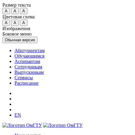
Размер текста
A
A
A
Цветовая схема
A
A
A
Изображения
Боковое меню
Обычная версия
Абитуриентам
Обучающимся
Аспирантам
Сотрудникам
Выпускникам
Сервисы
Расписание
EN