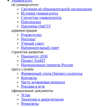
Университет
об университете
Сведения об образовательной организации
История университета
Структура университета
Персоналии
Партнёры ОмГТУ
администрация
Руководство
Ректорат
Учёный совет
Наблюдательный совет
стратегии развития
Приоритет 2030
Проект ТопИТ
Национальные проекты России
пресс-служба
Фирменный стиль Омского политеха
Контакты
Часто задаваемые вопросы
Реклама в вузе
официальные документы
Устав
Лицензия и аккредитация
Реквизиты