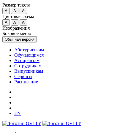
Размер текста
A
A
A
Цветовая схема
A
A
A
Изображения
Боковое меню
Обычная версия
Абитуриентам
Обучающимся
Аспирантам
Сотрудникам
Выпускникам
Сервисы
Расписание
EN