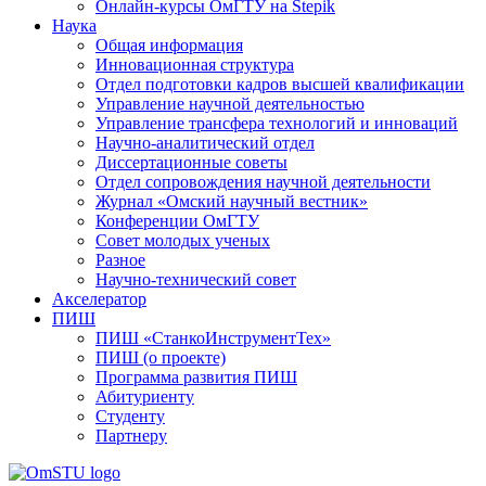
Онлайн-курсы ОмГТУ на Stepik
Наука
Общая информация
Инновационная структура
Отдел подготовки кадров высшей квалификации
Управление научной деятельностью
Управление трансфера технологий и инноваций
Научно-аналитический отдел
Диссертационные советы
Отдел сопровождения научной деятельности
Журнал «Омский научный вестник»
Конференции ОмГТУ
Совет молодых ученых
Разное
Научно-технический совет
Акселератор
ПИШ
ПИШ «СтанкоИнструментТех»
ПИШ (о проекте)
Программа развития ПИШ
Абитуриенту
Студенту
Партнеру