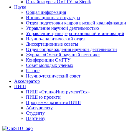
Онлайн-курсы ОмГТУ на Stepik
Наука
Общая информация
Инновационная структура
Отдел подготовки кадров высшей квалификации
Управление научной деятельностью
Управление трансфера технологий и инноваций
Научно-аналитический отдел
Диссертационные советы
Отдел сопровождения научной деятельности
Журнал «Омский научный вестник»
Конференции ОмГТУ
Совет молодых ученых
Разное
Научно-технический совет
Акселератор
ПИШ
ПИШ «СтанкоИнструментТех»
ПИШ (о проекте)
Программа развития ПИШ
Абитуриенту
Студенту
Партнеру