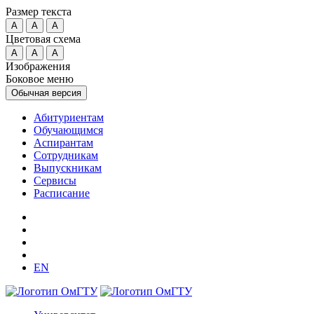
Размер текста
A
A
A
Цветовая схема
A
A
A
Изображения
Боковое меню
Обычная версия
Абитуриентам
Обучающимся
Аспирантам
Сотрудникам
Выпускникам
Сервисы
Расписание
EN