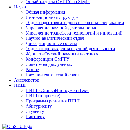
Онлайн-курсы ОмГТУ на Stepik
Наука
Общая информация
Инновационная структура
Отдел подготовки кадров высшей квалификации
Управление научной деятельностью
Управление трансфера технологий и инноваций
Научно-аналитический отдел
Диссертационные советы
Отдел сопровождения научной деятельности
Журнал «Омский научный вестник»
Конференции ОмГТУ
Совет молодых ученых
Разное
Научно-технический совет
Акселератор
ПИШ
ПИШ «СтанкоИнструментТех»
ПИШ (о проекте)
Программа развития ПИШ
Абитуриенту
Студенту
Партнеру