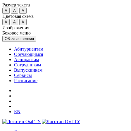
Размер текста
A
A
A
Цветовая схема
A
A
A
Изображения
Боковое меню
Обычная версия
Абитуриентам
Обучающимся
Аспирантам
Сотрудникам
Выпускникам
Сервисы
Расписание
EN