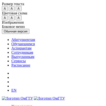
Размер текста
A
A
A
Цветовая схема
A
A
A
Изображения
Боковое меню
Обычная версия
Абитуриентам
Обучающимся
Аспирантам
Сотрудникам
Выпускникам
Сервисы
Расписание
EN