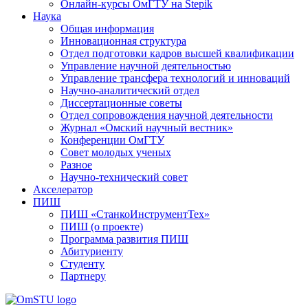
Онлайн-курсы ОмГТУ на Stepik
Наука
Общая информация
Инновационная структура
Отдел подготовки кадров высшей квалификации
Управление научной деятельностью
Управление трансфера технологий и инноваций
Научно-аналитический отдел
Диссертационные советы
Отдел сопровождения научной деятельности
Журнал «Омский научный вестник»
Конференции ОмГТУ
Совет молодых ученых
Разное
Научно-технический совет
Акселератор
ПИШ
ПИШ «СтанкоИнструментТех»
ПИШ (о проекте)
Программа развития ПИШ
Абитуриенту
Студенту
Партнеру