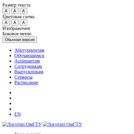
Размер текста
A
A
A
Цветовая схема
A
A
A
Изображения
Боковое меню
Обычная версия
Абитуриентам
Обучающимся
Аспирантам
Сотрудникам
Выпускникам
Сервисы
Расписание
EN