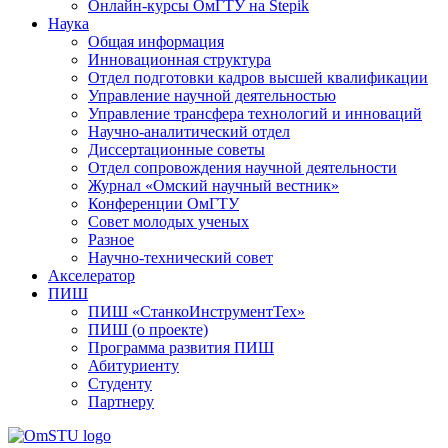
Онлайн-курсы ОмГТУ на Stepik
Наука
Общая информация
Инновационная структура
Отдел подготовки кадров высшей квалификации
Управление научной деятельностью
Управление трансфера технологий и инноваций
Научно-аналитический отдел
Диссертационные советы
Отдел сопровождения научной деятельности
Журнал «Омский научный вестник»
Конференции ОмГТУ
Совет молодых ученых
Разное
Научно-технический совет
Акселератор
ПИШ
ПИШ «СтанкоИнструментТех»
ПИШ (о проекте)
Программа развития ПИШ
Абитуриенту
Студенту
Партнеру