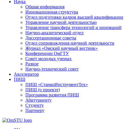
Наука
Общая информация
Инновационная структура
Отдел подготовки кадров высшей квалификации
Управление научной деятельностью
Управление трансфера технологий и инноваций
Научно-аналитический отдел
Диссертационные советы
Отдел сопровождения научной деятельности
Журнал «Омский научный вестник»
Конференции ОмГТУ
Совет молодых ученых
Разное
Научно-технический совет
Акселератор
ПИШ
ПИШ «СтанкоИнструментТех»
ПИШ (о проекте)
Программа развития ПИШ
Абитуриенту
Студенту
Партнеру