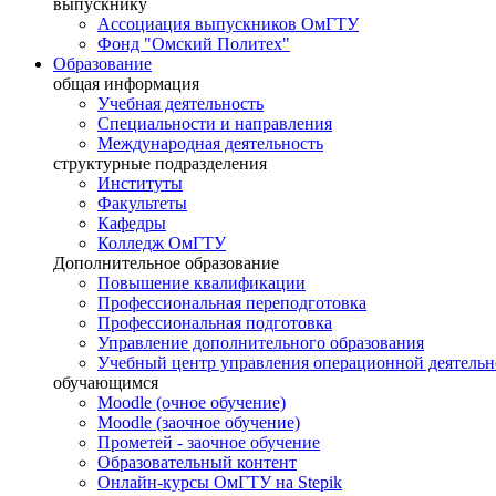
выпускнику
Ассоциация выпускников ОмГТУ
Фонд "Омский Политех"
Образование
общая информация
Учебная деятельность
Специальности и направления
Международная деятельность
структурные подразделения
Институты
Факультеты
Кафедры
Колледж ОмГТУ
Дополнительное образование
Повышение квалификации
Профессиональная переподготовка
Профессиональная подготовка
Управление дополнительного образования
Учебный центр управления операционной деятель
обучающимся
Moodle (очное обучение)
Moodle (заочное обучение)
Прометей - заочное обучение
Образовательный контент
Онлайн-курсы ОмГТУ на Stepik