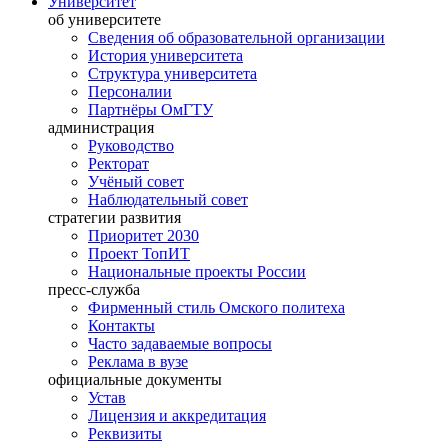
Университет
об университете
Сведения об образовательной организации
История университета
Структура университета
Персоналии
Партнёры ОмГТУ
администрация
Руководство
Ректорат
Учёный совет
Наблюдательный совет
стратегии развития
Приоритет 2030
Проект ТопИТ
Национальные проекты России
пресс-служба
Фирменный стиль Омского политеха
Контакты
Часто задаваемые вопросы
Реклама в вузе
официальные документы
Устав
Лицензия и аккредитация
Реквизиты