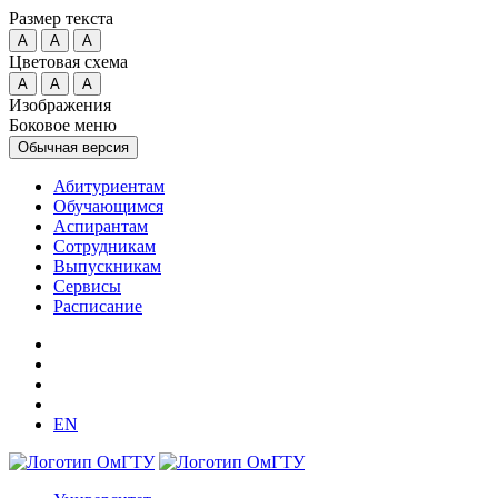
Размер текста
A
A
A
Цветовая схема
A
A
A
Изображения
Боковое меню
Обычная версия
Абитуриентам
Обучающимся
Аспирантам
Сотрудникам
Выпускникам
Сервисы
Расписание
EN