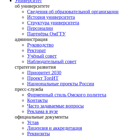
Университет
об университете
Сведения об образовательной организации
История университета
Структура университета
Персоналии
Партнёры ОмГТУ
администрация
Руководство
Ректорат
Учёный совет
Наблюдательный совет
стратегии развития
Приоритет 2030
Проект ТопИТ
Национальные проекты России
пресс-служба
Фирменный стиль Омского политеха
Контакты
Часто задаваемые вопросы
Реклама в вузе
официальные документы
Устав
Лицензия и аккредитация
Реквизиты