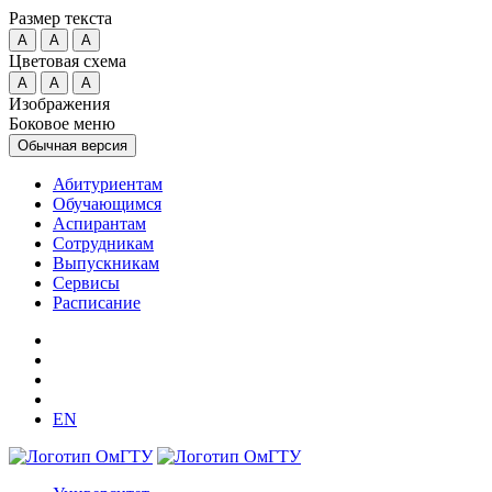
Размер текста
A
A
A
Цветовая схема
A
A
A
Изображения
Боковое меню
Обычная версия
Абитуриентам
Обучающимся
Аспирантам
Сотрудникам
Выпускникам
Сервисы
Расписание
EN