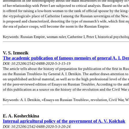
Information in the historiography about the main milestones of the biography of C
of her relationship with Peter I are subjected to critical analysis. Based on the 
is offered for raising a low-born woman to the rank of official spouse by the kin
the «typological» place of Catherine I among the Russian sovereigns of the New 
is proposed and characterized, denoting the type of monarch’s wife, which first r
the era of palace coups, will become the norm in the Russian Empire.
Keywords: Russian Empire, woman ruler, Catherine I, Peter I, historical psycholo
V. S. Izmozik
The academic publication of famous memoirs of general A. I. De
DOI: 10.25206/2542-0488-2020-5-3-15-19
The article tells about the history of preparation for publication of the first in 
on the Russian Troubles» by General A. I. Denikin. The author draws attention t
on unpublished archival material, as well as to the high professional level of the 
of the peer-reviewed edition of Essays on Russian Troubles. According to the auth
of this publication as a source on the history of the revolution and the Civil War
Keywords: A. I. Denikin, «Essays on Russian Troubles», revolution, Civil War,
E. A. Koshechkina
Internal agricultural policy of the government of A. V. Kolchak
DOI: 10.25206/2542-0488-2020-5-3-20-24