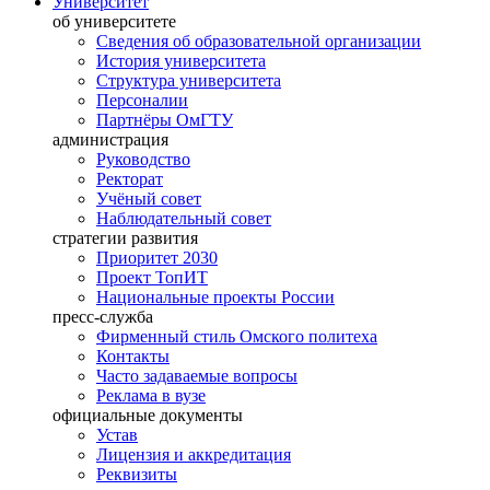
Университет
об университете
Сведения об образовательной организации
История университета
Структура университета
Персоналии
Партнёры ОмГТУ
администрация
Руководство
Ректорат
Учёный совет
Наблюдательный совет
стратегии развития
Приоритет 2030
Проект ТопИТ
Национальные проекты России
пресс-служба
Фирменный стиль Омского политеха
Контакты
Часто задаваемые вопросы
Реклама в вузе
официальные документы
Устав
Лицензия и аккредитация
Реквизиты