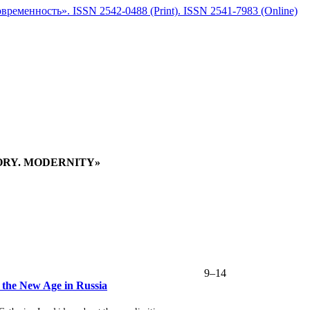
еменность». ISSN 2542-0488 (Print). ISSN 2541-7983 (Online)
TORY. MODERNITY»
9–14
f the New Age in Russia