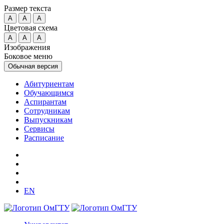
Размер текста
A
A
A
Цветовая схема
A
A
A
Изображения
Боковое меню
Обычная версия
Абитуриентам
Обучающимся
Аспирантам
Сотрудникам
Выпускникам
Сервисы
Расписание
EN