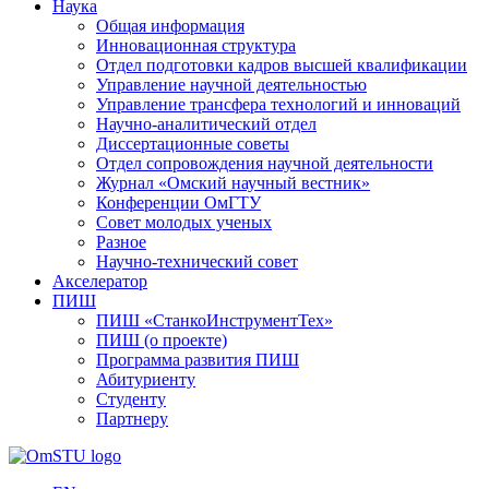
Наука
Общая информация
Инновационная структура
Отдел подготовки кадров высшей квалификации
Управление научной деятельностью
Управление трансфера технологий и инноваций
Научно-аналитический отдел
Диссертационные советы
Отдел сопровождения научной деятельности
Журнал «Омский научный вестник»
Конференции ОмГТУ
Совет молодых ученых
Разное
Научно-технический совет
Акселератор
ПИШ
ПИШ «СтанкоИнструментТех»
ПИШ (о проекте)
Программа развития ПИШ
Абитуриенту
Студенту
Партнеру