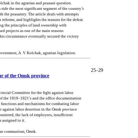
Kolchak in the agrarian and peasant question.
side the most significant segment of the country’s
ith the peasantry. The article deals with attempts
n reforms, and highlights the reasons for the defeat
ng the principles of land ownership with
ed projects as one of the main reasons
This circumstance eventually secured the victory
vernment, A. V. Kolchak, agrarian legislation.
25–29
our of the Omsk province
vincial Committee for the fight against labor
 of the 1919–1921’s and the office documentation
in functions and mechanisms for combating labor
ght against labor desertion in the Omsk province
ountered, the lack of employees, insufficient
 assigned to it.
r, war communism, Omsk.