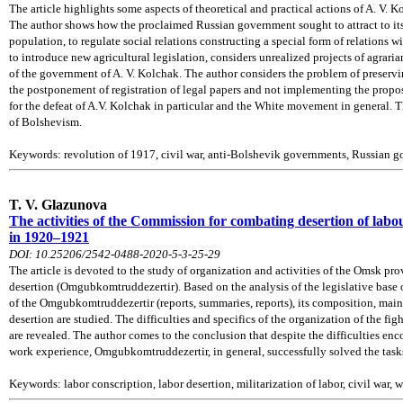
The article highlights some aspects of theoretical and practical actions of A. V. 
The author shows how the proclaimed Russian government sought to attract to its 
population, to regulate social relations constructing a special form of relations w
to introduce new agricultural legislation, considers unrealized projects of agraria
of the government of A. V. Kolchak. The author considers the problem of preservi
the postponement of registration of legal papers and not implementing the propos
for the defeat of A.V. Kolchak in particular and the White movement in general. 
of Bolshevism.
Keywords: revolution of 1917, civil war, anti-Bolshevik governments, Russian go
T. V. Glazunova
The activities of the Commission for combating desertion of lab
in 1920–1921
DOI: 10.25206/2542-0488-2020-5-3-25-29
The article is devoted to the study of organization and activities of the Omsk pro
desertion (Omgubkomtruddezertir). Based on the analysis of the legislative base
of the Omgubkomtruddezertir (reports, summaries, reports), its composition, ma
desertion are studied. The difficulties and specifics of the organization of the fi
are revealed. The author comes to the conclusion that despite the difficulties enc
work experience, Omgubkomtruddezertir, in general, successfully solved the tasks
Keywords: labor conscription, labor desertion, militarization of labor, civil wa