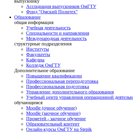
выпускнику
Ассоциация выпускников ОмГТУ
Фонд "Омский Политех"
Образование
общая информация
Учебная деятельность
Специальности и направления
Международная деятельность
структурные подразделения
Институты
Факультеты
Кафедры
Колледж ОмГТУ
Дополнительное образование
Повышение квалификации
Профессиональная переподготовка
Профессиональная подготовка
Управление дополнительного образования
Учебный центр управления операционной деятель
обучающимся
Moodle (очное обучение)
Moodle (заочное обучение)
Прометей - заочное обучение
Образовательный контент
Онлайн-курсы ОмГТУ на Stepik