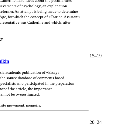
atherine I and ideas about the peculiarities
achievements of psychology, an explanation
g-reformer. An attempt is being made to determine
Age, for which the concept of «Tsarina-Assistant»
epresentative was Catherine and which, after
gy.
15–19
nikin
Russia academic publication of «Essays
o the source database of comments based
specialists who participated in the preparation
or of the article, the importance
 cannot be overestimated.
 White movement, memoirs.
20–24