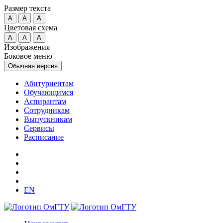
Размер текста
A
A
A
Цветовая схема
A
A
A
Изображения
Боковое меню
Обычная версия
Абитуриентам
Обучающимся
Аспирантам
Сотрудникам
Выпускникам
Сервисы
Расписание
EN