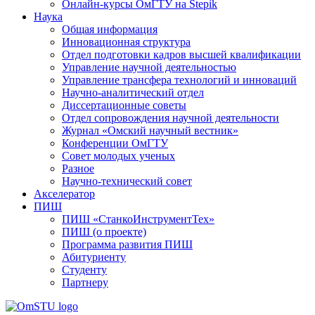
Онлайн-курсы ОмГТУ на Stepik
Наука
Общая информация
Инновационная структура
Отдел подготовки кадров высшей квалификации
Управление научной деятельностью
Управление трансфера технологий и инноваций
Научно-аналитический отдел
Диссертационные советы
Отдел сопровождения научной деятельности
Журнал «Омский научный вестник»
Конференции ОмГТУ
Совет молодых ученых
Разное
Научно-технический совет
Акселератор
ПИШ
ПИШ «СтанкоИнструментТех»
ПИШ (о проекте)
Программа развития ПИШ
Абитуриенту
Студенту
Партнеру