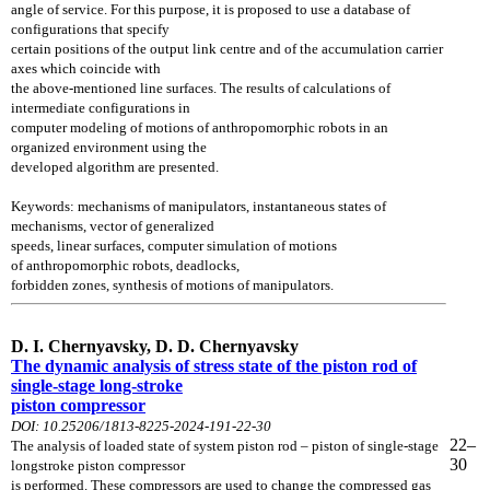
angle of service. For this purpose, it is proposed to use a database of
configurations that specify
certain positions of the output link centre and of the accumulation carrier
axes which coincide with
the above-mentioned line surfaces. The results of calculations of
intermediate configurations in
computer modeling of motions of anthropomorphic robots in an
organized environment using the
developed algorithm are presented.
Keywords: mechanisms of manipulators, instantaneous states
of
mechanisms, vector of generalized
speeds, linear surfaces, computer simulation of motions
of
anthropomorphic robots, deadlocks,
forbidden zones, synthesis of motions of manipulators.
D. I. Chernyavsky, D. D. Chernyavsky
The dynamic analysis of stress state of the piston rod of
single-stage long-stroke
piston compressor
DOI: 10.25206/1813-8225-2024-191-22-30
22–
The analysis of loaded state of system piston rod – piston of single-stage
30
longstroke piston
compressor
is
performed. These compressors are used to change the compressed gas