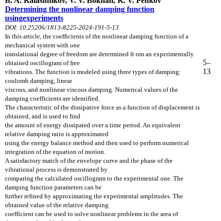
B. A. Kalashnikov, V. V. Bokhan, K. V. Penkov
Determining the nonlinear damping function
usingexperiments
DOI: 10.25206/1813-8225-2024-191-5-13
In this article, the coefficients of the nonlinear damping function of a
mechanical system with
one
translational degree of freedom are determined fr om an experimentally
5–
obtained oscillogram
of free
13
vibrations. The function is modeled using three types of damping:
coulomb damping, linear
viscous, and nonlinear viscous damping. Numerical values of the
damping coefficients are identified.
The characteristic of the dissipative force as a function of displacement is
obtained, and is used to find
t
he amount of energy dissipated over a time period. An equivalent
relative damping ratio is approximated
using the energy balance method and then used to perform numerical
integration of the equation of motion.
A satisfactory match of the envelope curve and the phase of the
vibrational process is demonstrated by
comparing the calculated oscillogram to the experimental one. The
damping function parameters can be
further refined by approximating the experimental amplitudes. The
obtained value of the relative damping
coefficient can be used to solve nonlinear problems in the area of