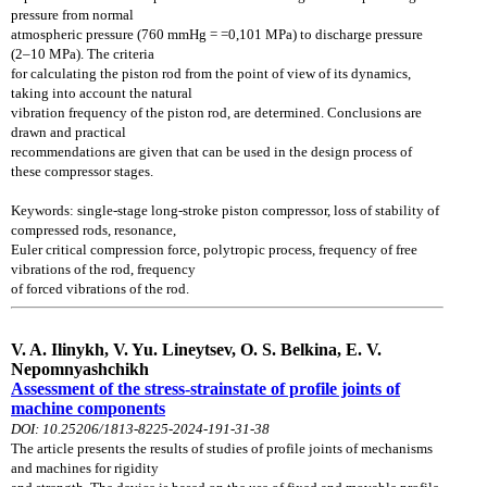
pressure
from normal
atmospheric pressure (760 mmHg = =0,101 MPa) to discharge pressure
(2–10 MPa).
The criteria
for calculating the piston rod from the point of view of its dynamics,
taking into account the natural
vibration frequency of the piston rod, are determined. Conclusions are
drawn and practical
recommendations are given that can be used in the design process of
these compressor stages.
Keywords: single-stage long-stroke piston compressor, loss of stability of
compressed rods, resonance,
Euler critical compression force, polytropic process, frequency of free
vibrations of the rod, frequency
of forced vibrations of the rod.
V. A. Ilinykh, V. Yu. Lineytsev, O. S. Belkina, E. V.
Nepomnyashchikh
Assessment of the stress-strainstate of profile joints of
machine components
DOI: 10.25206/1813-8225-2024-191-31-38
The article presents the results of studies of profile joints of mechanisms
and machines for rigidity