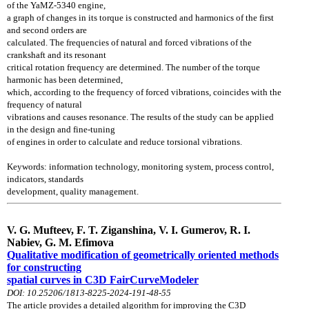
of the YaMZ-5340 engine,
a graph of changes in its torque is constructed and harmonics of the first
and second orders are
calculated. The frequencies of natural and forced vibrations of the
crankshaft and its resonant
critical rotation frequency are determined. The number of the torque
harmonic has been determined,
which, according to the frequency of forced vibrations, coincides with the
frequency of natural
vibrations and causes resonance. The results of the study can be applied
in the design and fine-tuning
of engines in order to calculate and reduce torsional vibrations.
Keywords: information technology, monitoring system, process control,
indicators, standards
development,
quality management.
V. G. Mufteev, F. T. Ziganshina, V. I. Gumerov, R. I.
Nabiev, G. M. Efimova
Qualitative modification of geometrically oriented methods
for constructing
spatial curves in C3D FairCurveModeler
DOI: 10.25206/1813-8225-2024-191-48-55
The article provides a detailed algorithm for improving the C3D