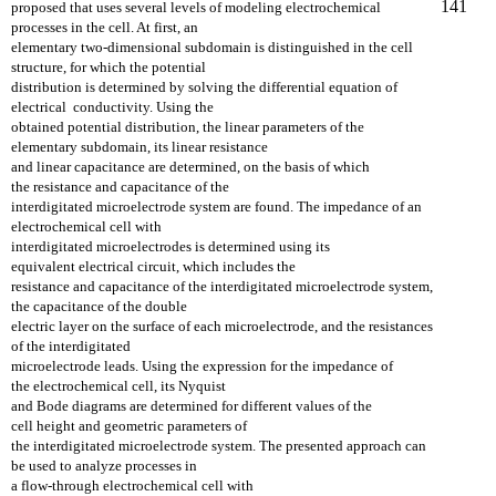
141
proposed that uses several levels of modeling electrochemical
processes
in the cell. At first, an
elementary two-dimensional subdomain is distinguished in the cell
structure,
for which the potential
distribution is determined by solving the differential equation of
electrical
conductivity. Using the
obtained potential distribution, the linear parameters of the
elementary
subdomain, its linear resistance
and linear capacitance are determined, on the basis of which
the
resistance and capacitance of the
interdigitated microelectrode system are found. The impedance
of an
electrochemical cell with
interdigitated microelectrodes is determined using its
equivalent
electrical circuit, which includes the
resistance and capacitance of the interdigitated microelectrode
system,
the capacitance of the double
electric layer on the surface of each microelectrode, and the
resistances
of the interdigitated
microelectrode leads. Using the expression for the impedance of
the
electrochemical cell, its Nyquist
and Bode diagrams are determined for different values of the
cell
height and geometric parameters of
the interdigitated microelectrode system. The presented approach
can
be used to analyze processes in
a flow-through electrochemical cell with