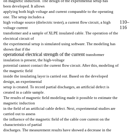
on magnetic induction. The design of the experimental setup has
been
developed. It allows
applying both high voltage and current comparable to the
operating
one. The setup includes a
110–
high voltage source (dielectric tester), a current
flow circuit, a high
116
voltage current
transformer and a sample of XLPE insulated cable.
The operation of the
electrical circuit of
the experimental setup is simulated using software.
The modeling has
shown that if the
operational electrical strength of the current
transformer
insulation is present, the high-voltage
potential cannot contact the current
flow circuit. After this, modeling of
the magnetic field
inside the insulating layer is
carried out. Based on the developed
design, an experimental
setup is created. To record
partial discharges, an artificial defect is
created in a cable sample.
The results of magnetic
f
ield modeling made it possible to estimate the
magnetic induction
in the field of an artificial
cable defect. Next, experimental studies are
carried out to assess
the influence of the
magnetic field of the cable core current on the
characteristics of partial
discharges. The
measurement results have showed a decrease in the