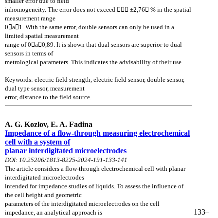
smaller error due to field
inhomogeneity. The error does not exceed  ±2,76 % in the spatial
measurement range
0a1. With the same error, double sensors can only be used in a
limited spatial measurement
range of 0a0,89. It is shown that dual sensors are superior to dual
sensors in terms of
metrological parameters. This indicates the advisability of their use.
Keywords: electric field
strength, electric field sensor, double sensor,
dual type sensor, measurement
error, distance to
the field source.
A. G. Kozlov, E. A. Fadina
Impedance of a flow-through measuring electrochemical
cell with a
system of
planar interdigitated microelectrodes
DOI: 10.25206/1813-8225-2024-191-133-141
The article considers a flow-through electrochemical cell with planar
interdigitated
microelectrodes
intended for impedance studies of liquids. To assess the influence of
the
cell height and geometric
parameters of the interdigitated microelectrodes on the cell
133–
impedance,
an analytical approach is