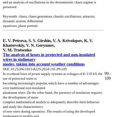
and an analysis of oscillations in the deterministic chaos regime is
presented.
Keywords: chaos, chaos generators, chaotic oscillations, attractor,
dynamic system,
differential
equations, phase portrait.
E. V. Petrova, S. S. Girshin, V. A. Krivolapov, K. V.
Khatsevskiy,
V. N. Goryunov,
V. M. Trotsenko
The analysis of losses in protected and non-insulated
wires in
stationary
modes, taking into account weather conditions
DOI: 10.25206/1813-8225-2024-191-99-109
99–
In overhead lines of power supply systems at voltages of 6–110 kV, the
109
use of protected
wires is
becoming increasingly popular, which have a number of advantages
over
traditional non-insulated
aluminum wires. On the other hand, the presence of insulation
requires
the development of more
complex mathematical models to adequately describe
their behavior
and study the characteristics
of new wires during operation. The results
of using the developed
mathematical models and