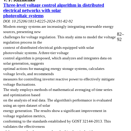
Three-level voltage control algorithm in distributed
electrical networks
with
solar
photovoltaic systems
DOI: 10.25206/1813-8225-2024-191-82-92
Modern energy systems are increasingly integrating renewable energy
sources, presenting
new
82–
challenges for voltage regulation. This study aims to model the voltage
92
regulation
process in the
context of distributed electrical grids equipped with solar
photovoltaic
systems. A three-tier voltage
control algorithm is proposed, which analyzes and integrates
data on
solar generation, suggests
optimal actions for managing energy storage systems,
calculates
voltage levels, and recommends
measures for controlling inverter reactive power
to effectively mitigate
voltage fluctuations.
The study employs methods of mathematical
averaging of time series
and optimization based
on the analysis of real data. The algorithm's
performance is evaluated
using an open dataset of solar
energy generation. The results show
a significant improvement in
voltage regulation metrics,
conforming to the standards established
by GOST 32144-2013. This
validates the effectiveness