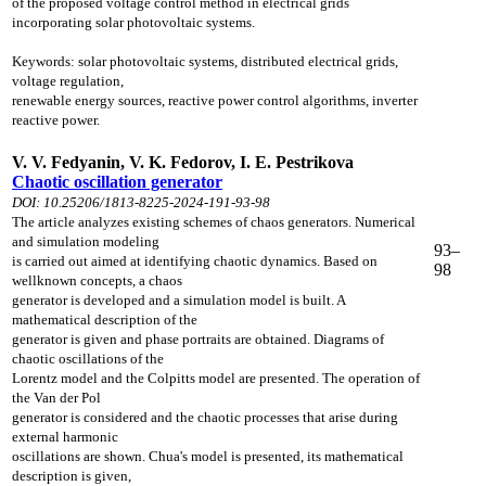
of the proposed voltage control method
in electrical grids
incorporating solar photovoltaic systems.
Keywords: solar photovoltaic systems, distributed electrical grids,
voltage regulation,
renewable energy sources, reactive power control algorithms, inverter
reactive power.
V. V. Fedyanin, V. K. Fedorov, I. E. Pestrikova
Chaotic oscillation generator
DOI: 10.25206/1813-8225-2024-191-93-98
The article analyzes existing schemes of chaos generators. Numerical
and simulation
modeling
93–
is carried out aimed at identifying chaotic dynamics. Based on
98
wellknown
concepts, a chaos
generator is developed and a simulation model is built. A
mathematical
description of the
generator is given and phase portraits are obtained. Diagrams of
chaotic
oscillations of the
Lorentz model and the Colpitts model are presented. The operation of
the
Van der Pol
generator is considered and the chaotic processes that arise during
external
harmonic
oscillations are shown. Chua's model is presented, its mathematical
description
is given,