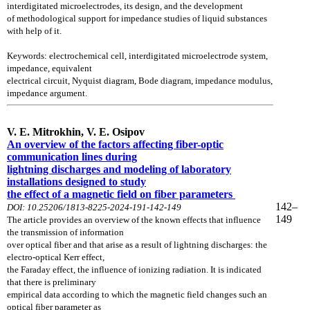
interdigitated
microelectrodes, its design, and the development
of methodological support for impedance
studies of liquid substances
with help of it.
Keywords: electrochemical cell, interdigitated
microelectrode system,
impedance, equivalent
electrical circuit, Nyquist diagram, Bode diagram, impedance modulus,
impedance argument.
V. E. Mitrokhin, V. E. Osipov
An overview of the factors affecting fiber-optic
communication lines
during
lightning discharges and modeling of laboratory
installations
designed to study
the effect of a magnetic field on fiber parameters
142–
DOI: 10.25206/1813-8225-2024-191-142-149
149
The article provides an overview of the known effects that influence
the transmission of information
over optical fiber and that arise as a result of lightning discharges: the
electro-optical Kerr effect,
the Faraday effect, the influence of ionizing radiation. It is indicated
that there is preliminary
empirical data according to which the magnetic field changes such an
optical fiber parameter as