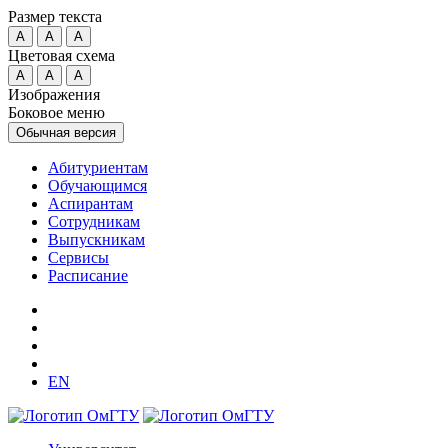
Размер текста
A
A
A
Цветовая схема
A
A
A
Изображения
Боковое меню
Обычная версия
Абитуриентам
Обучающимся
Аспирантам
Сотрудникам
Выпускникам
Сервисы
Расписание
EN