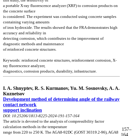
this study, the sensitivity of
a portable X-ray fluorescence analyzer (XRF) to corrosion products on
the concrete surface
is considered. The experiment was conducted using concrete samples
containing varying amounts
of iron hydroxide. The results showed that the FRA demonstrates high
accuracy and reliability in
detecting corrosion, which contributes to the improvement of
diagnostic methods and maintenance
of reinforced concrete structures.
Keywords: reinforced concrete structures, reinforcement corrosion, X-
ray fluorescence analyzer,
diagnostics, corrosion products, durability, infrastructure.
I. A. Shnyptev, R. S. Kurmanov, Yu. M. Sosnovsky, A. A.
Kuznetsov
Development method of determining angle of the railway
contact network
support inclination
DOI: 10.25206/1813-8225-2024-191-157-164
The article is devoted to the analysis of compressibility factor
calculation methods in the temperature
157–
range from 220 to 250 K. The AGA8-92DC (GOST 30319.2-96), AGA8
164