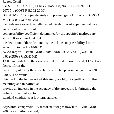
Report Detail
(GOST 30319.3-2015),
GERG-2004/2008, NX19, GERG-91, ISO
20765-1 (GOST R 8.662-2009),
GSSSD MR 118-05 (moderately
compressed gas mixtures) and GSSSD
MR 113-03 (Wet Oil Gas)
methods were experimentally tested.
Deviations of experimental data
and calculated values of
compressibility coefficient determined by the
specified methods are
shown. It was found out that
the deviation of the calculated values of the
compressibility factor
according to the AGA8-92DC,
AGA8 Report 1 Detail, GERG-2004/2008,
ISO 20765-1 (GOST R
8.662-2009), GSSSD MR
13-03 methods from the experimental ones does not
exceed 0,1 %. This
fact confirms the
possibility of using these methods in the temperature range from
220 to
250 K. The results
obtained in the framework of this study are highly significant for flow
metering,
and in particular,
provide an increase in the accuracy of the procedure for bringing the
volume of natural
gas to
standard conditions at low temperatures.
Keywords: сompressibility factor, natural gas flow rate, AGA8, GERG-
2004, calculation method,