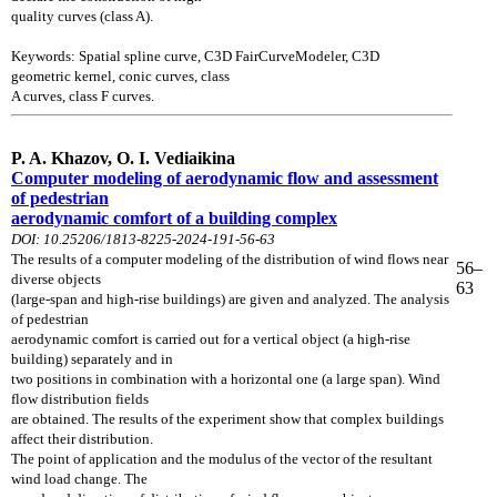
quality curves (class A).
Keywords: Spatial spline curve, C3D FairCurveModeler, C3D
geometric
kernel, conic curves, class
A curves, class F curves.
P. A. Khazov, O. I. Vediaikina
Computer modeling of aerodynamic flow and assessment
of pedestrian
aerodynamic comfort of a building complex
DOI: 10.25206/1813-8225-2024-191-56-63
The results of a computer modeling of the distribution of wind flows near
56–
diverse objects
63
(large-span and high-rise buildings) are given and analyzed. The analysis
of pedestrian
aerodynamic comfort is carried out for a vertical object (a high-rise
building) separately and in
two positions in combination with a horizontal one (a large span). Wind
flow distribution fields
are obtained. The results of the experiment show that complex buildings
affect their distribution.
The point of application and the modulus of the vector of the resultant
wind load change. The