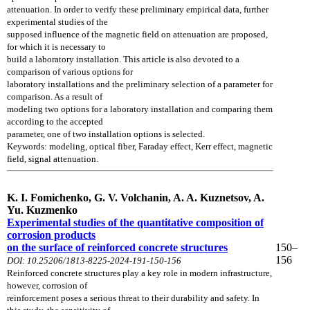
attenuation. In order to verify these preliminary empirical data, further
experimental studies of the
supposed influence of the magnetic field on attenuation are proposed,
for which it is necessary to
build a laboratory installation. This article is also devoted to a
comparison of various options for
laboratory installations and the preliminary selection of a parameter for
comparison. As a result of
modeling two options for a laboratory installation and comparing them
according to the accepted
parameter, one of two installation options is selected.
Keywords: modeling, optical fiber, Faraday effect, Kerr effect, magnetic
field, signal attenuation.
K. I. Fomichenko, G. V. Volchanin, A. A. Kuznetsov, A.
Yu. Kuzmenko
Experimental studies of the quantitative composition of
corrosion products
on the surface of reinforced concrete structures
150–
156
DOI: 10.25206/1813-8225-2024-191-150-156
Reinforced concrete structures play a key role in modern infrastructure,
however, corrosion of
reinforcement poses a serious threat to their durability and safety. In