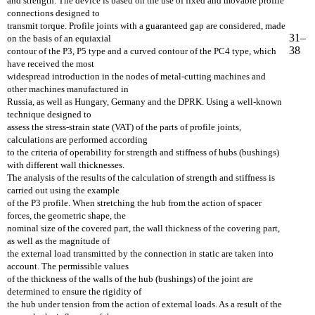
and strength. The device is based on the use of fixed and movable profile
connections designed to
transmit torque. Profile joints with a guaranteed gap are considered, made
31–
on the basis of an equiaxial
38
contour of the P3, P5 type and a curved contour of the PC4 type, which
have received the most
widespread introduction in the nodes of metal-cutting machines and
other machines manufactured in
Russia, as well as Hungary, Germany and the DPRK. Using a well-known
technique designed to
assess the stress-strain state (VAT) of the parts of profile joints,
calculations are performed according
to the criteria of operability for strength and stiffness of hubs (bushings)
with different wall thicknesses.
The analysis of the results of the calculation of strength and stiffness is
carried out using the example
of the P3 profile. When stretching the hub from the action of spacer
forces, the geometric shape, the
nominal size of the covered part, the wall thickness of the covering part,
as well as the magnitude of
the external load transmitted by the connection in static are taken into
account. The permissible values
of the thickness of the walls of the hub (bushings) of the joint are
determined to ensure the rigidity of
the hub under tension from the action of external loads. As a result of the