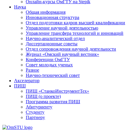
Онлайн-курсы ОмГТУ на Stepik
Наука
Общая информация
Инновационная структура
Отдел подготовки кадров высшей квалификации
Управление научной деятельностью
Управление трансфера технологий и инноваций
Научно-аналитический отдел
Диссертационные советы
Отдел сопровождения научной деятельности
Журнал «Омский научный вестник»
Конференции ОмГТУ
Совет молодых ученых
Разное
Научно-технический совет
Акселератор
ПИШ
ПИШ «СтанкоИнструментТех»
ПИШ (о проекте)
Программа развития ПИШ
Абитуриенту
Студенту
Партнеру