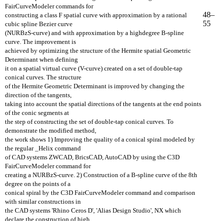
FairCurveModeler commands for
48–
constructing a class F spatial curve with approximation by a rational
55
cubic spline Bezier curve
(NURBzS-curve) and with approximation by a highdegree B-spline
curve. The improvement is
achieved by optimizing the structure of the Hermite spatial Geometric
Determinant when defining
it on a spatial virtual curve (V-curve) created on a set of double-tap
conical curves. The structure
of the Hermite Geometric Determinant is improved by changing the
direction of the tangents,
taking into account the spatial directions of the tangents at the end points
of the conic segments at
the step of constructing the set of double-tap conical curves. To
demonstrate the modified method,
the work shows 1) Improving the quality of a conical spiral modeled by
the regular _Helix command
of CAD systems ZWCAD, BricsCAD, AutoCAD by using the C3D
FairCurveModeler command for
creating a NURBzS-curve. 2) Construction of a B-spline curve of the 8th
degree on the points of a
conical spiral by the C3D FairCurveModeler command and comparison
with similar constructions in
the CAD systems 'Rhino Ceros D', 'Alias Design Studio', NX which
declare the construction of high