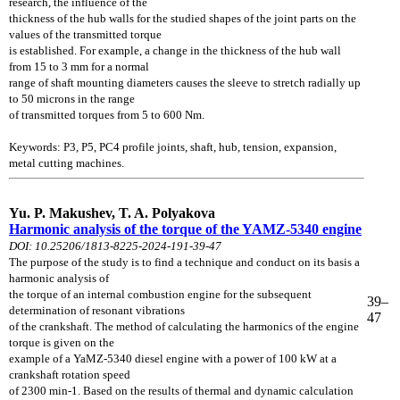
research, the influence of the
thickness of the hub walls for the studied shapes of the joint parts on the
values of the transmitted torque
is established. For example, a change in the thickness of the hub wall
from 15 to 3 mm for a normal
range of shaft mounting diameters causes the sleeve to stretch radially up
to 50 microns in the range
of transmitted torques from 5 to 600 Nm.
Keywords: P3, P5, PC4 profile joints, shaft, hub, tension, expansion,
metal cutting machines.
Yu. P. Makushev, T. A. Polyakova
Harmonic analysis of the torque of the YAMZ-5340 engine
DOI: 10.25206/1813-8225-2024-191-39-47
The purpose of the study is to find a technique and conduct on its basis a
harmonic analysis of
the torque of an internal combustion engine for the subsequent
39–
determination of resonant vibrations
47
of the crankshaft. The method of calculating the harmonics of the engine
torque is given on the
example of a YaMZ-5340 diesel engine with a power of 100 kW at a
crankshaft rotation speed
of 2300 min-1. Based on the results of thermal and dynamic calculation