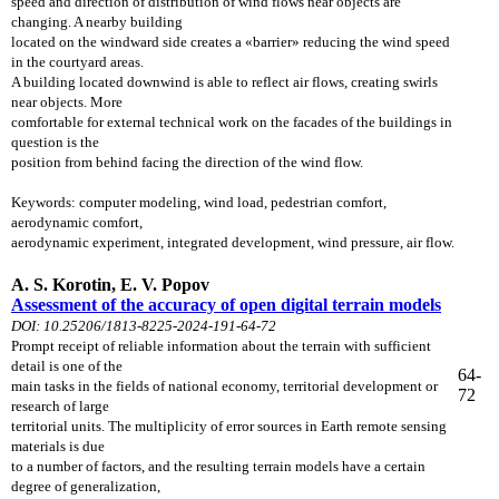
speed and direction of distribution of wind flows near objects are
changing. A nearby building
located on the windward side creates a «barrier» reducing the wind speed
in the courtyard areas.
A building located downwind is able to reflect air flows, creating swirls
near objects. More
comfortable for external technical work on the facades of the buildings in
question is the
position from behind facing the direction of the wind flow.
Keywords: computer modeling,
wind load, pedestrian comfort,
aerodynamic comfort,
aerodynamic experiment, integrated development, wind pressure, air flow.
A. S. Korotin, E. V. Popov
Assessment of the accuracy of open digital terrain models
DOI: 10.25206/1813-8225-2024-191-64-72
Prompt receipt of reliable information about the terrain with sufficient
detail is one of the
64-
main tasks in the fields of national economy, territorial development or
72
research of large
territorial units. The multiplicity of error sources in Earth remote sensing
materials is due
to a number of factors, and the resulting terrain models have a certain
degree of generalization,